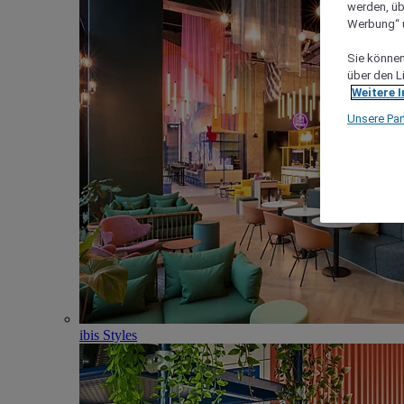
werden, üb
Werbung“ ü
Sie können 
über den L
Weitere 
Unsere Par
ibis Styles