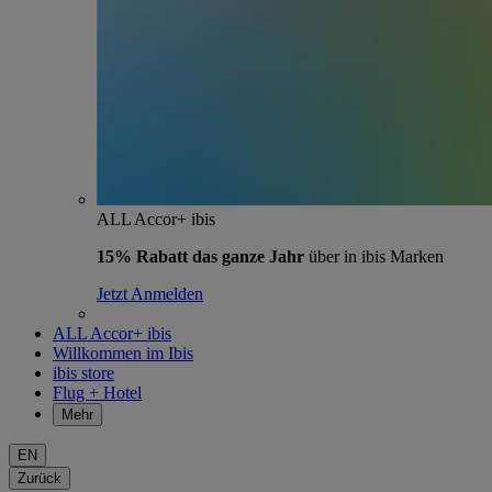
ALL Accor+ ibis
15% Rabatt das ganze Jahr
über in ibis Marken
Jetzt Anmelden
ALL Accor+ ibis
Willkommen im Ibis
ibis store
Flug + Hotel
Mehr
EN
Zurück