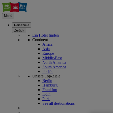
Menü
Reiseziele
Zurück
Ein Hotel finden
Continent
Africa
Asia
Europe
Middle-East
North America
South America
Pacific
Unsere Top-Ziele
Berlin
Hamburg
Frankfurt
Köln
Paris
See all destionations