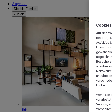
Angebote
Die ibis Familie
Zurück
Cookies
Auf den We
Resorts, B
Activities 
Ihrem Endg
gewährleis
abgelehnt w
Besucherza
anzubieten,
Netzwerken 
anzubieten
verschiede
klicken.
Wenn Sie d
verarbeite
Version, k
Webseiten 
ibis