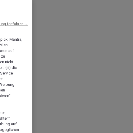
ng fortfahren →
npick, Mantra,
llen,
onen auf
 zu
en nicht
; (iii) die
-Service
len
e Werbung
sen
ieren“
men,
shten“
erbung auf
abgeglichen