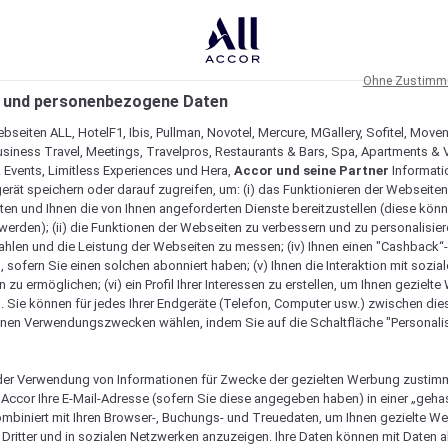
Ohne Zustimmu
 und personenbezogene Daten
bseiten ALL, HotelF1, Ibis, Pullman, Novotel, Mercure, MGallery, Sofitel, Move
usiness Travel, Meetings, Travelpros, Restaurants & Bars, Spa, Apartments & Vi
& Events, Limitless Experiences und Hera,
Accor und seine Partner
Informati
erät speichern oder darauf zugreifen, um: (i) das Funktionieren der Webseiten
ten und Ihnen die von Ihnen angeforderten Dienste bereitzustellen (diese könn
erden); (ii) die Funktionen der Webseiten zu verbessern und zu personalisieren
hlen und die Leistung der Webseiten zu messen; (iv) Ihnen einen "Cashback“
 sofern Sie einen solchen abonniert haben; (v) Ihnen die Interaktion mit sozia
zu ermöglichen; (vi) ein Profil Ihrer Interessen zu erstellen, um Ihnen gezielt
. Sie können für jedes Ihrer Endgeräte (Telefon, Computer usw.) zwischen die
nen Verwendungszwecken wählen, indem Sie auf die Schaltfläche "Personalis
er Verwendung von Informationen für Zwecke der gezielten Werbung zustim
t Accor Ihre E-Mail-Adresse (sofern Sie diese angegeben haben) in einer „geha
ombiniert mit Ihren Browser-, Buchungs- und Treuedaten, um Ihnen gezielte W
Dritter und in sozialen Netzwerken anzuzeigen. Ihre Daten können mit Daten 