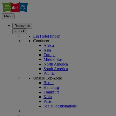
Menü
Reiseziele
Zurück
Ein Hotel finden
Continent
Africa
Asia
Europe
Middle-East
North America
South America
Pacific
Unsere Top-Ziele
Berlin
Hamburg
Frankfurt
Köln
Paris
See all destionations