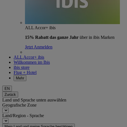
ALL Accor+ ibis
15% Rabatt das ganze Jahr
über in ibis Marken
Jetzt Anmelden
ALL Accor+ ibis
Willkommen im Ibis
ibis store
Flug + Hotel
Mehr
EN
Zurück
Land und Sprache unten auswählen
Geografische Zone
Land/Region - Sprache
Mein Land und meine Sprache bestätigen