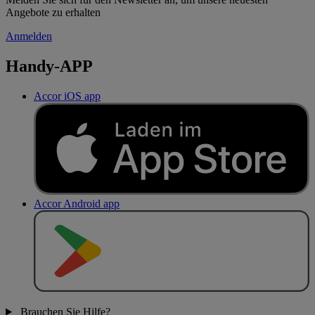
Angebote zu erhalten
Anmelden
Handy-APP
Accor iOS app
Accor Android app
J
E
T
Z
T
B
E
I
Brauchen Sie Hilfe?