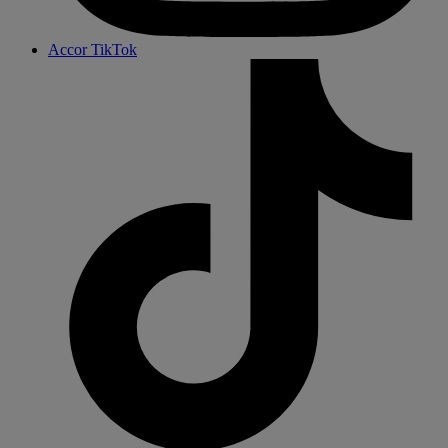
Accor TikTok