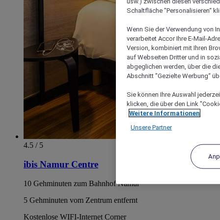
usw.) zwischen diesen verschie
Schaltfläche "Personalisieren“ kl
Wenn Sie der Verwendung von In
verarbeitet Accor Ihre E-Mail-Ad
Version, kombiniert mit Ihren B
auf Webseiten Dritter und in soz
abgeglichen werden, über die die
Abschnitt "Gezielte Werbung“ übe
Sie können Ihre Auswahl jederzei
klicken, die über den Link "Cooki
Weitere Informationen
Unsere Partner
4.5 / 5
Anp
ibis Namur Centre
10 Gehminuten zum Bahnhof Namur
5 Gehminuten vom Zentrum entfernt
Kostenlose WIFI-Internet Corner