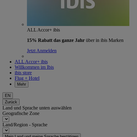
ALL Accor+ ibis
15% Rabatt das ganze Jahr
über in ibis Marken
Jetzt Anmelden
ALL Accor+ ibis
Willkommen im Ibis
ibis store
Flug + Hotel
Mehr
EN
Zurück
Land und Sprache unten auswählen
Geografische Zone
Land/Region - Sprache
Mein Land und meine Sprache bestätigen