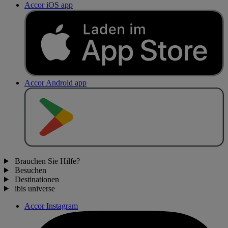
Accor iOS app
Accor Android app
J
E
T
Z
T
B
E
I
Brauchen Sie Hilfe?
Besuchen
Destinationen
ibis universe
Accor Instagram