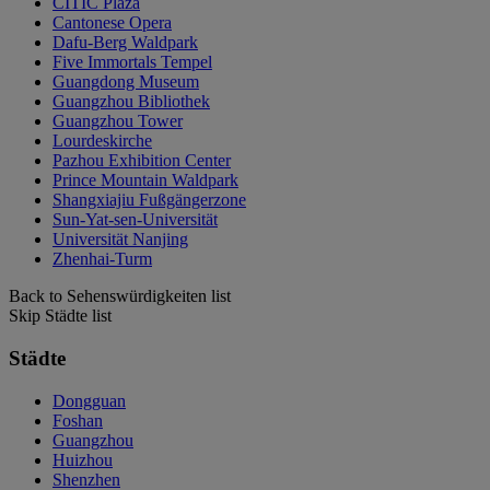
CITIC Plaza
Cantonese Opera
Dafu-Berg Waldpark
Five Immortals Tempel
Guangdong Museum
Guangzhou Bibliothek
Guangzhou Tower
Lourdeskirche
Pazhou Exhibition Center
Prince Mountain Waldpark
Shangxiajiu Fußgängerzone
Sun-Yat-sen-Universität
Universität Nanjing
Zhenhai-Turm
Back to Sehenswürdigkeiten list
Skip Städte list
Städte
Dongguan
Foshan
Guangzhou
Huizhou
Shenzhen