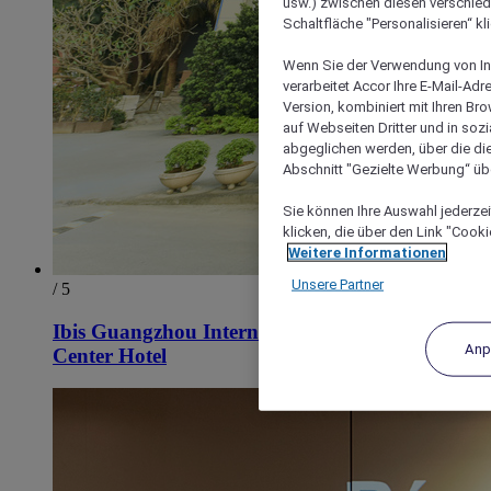
usw.) zwischen diesen verschie
Schaltfläche "Personalisieren“ kl
Wenn Sie der Verwendung von In
verarbeitet Accor Ihre E-Mail-Ad
Version, kombiniert mit Ihren B
auf Webseiten Dritter und in soz
abgeglichen werden, über die die
Abschnitt "Gezielte Werbung“ übe
Sie können Ihre Auswahl jederzei
klicken, die über den Link "Cooki
Weitere Informationen
Unsere Partner
/ 5
Ibis Guangzhou International Exhibition
Anp
Center Hotel