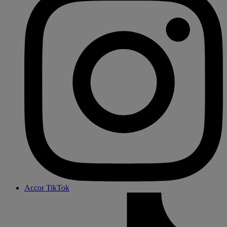
Accor TikTok