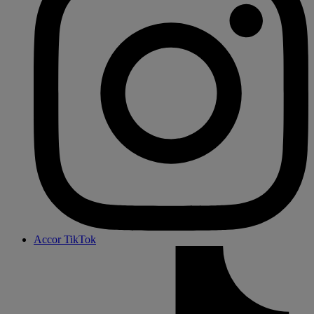
Accor TikTok