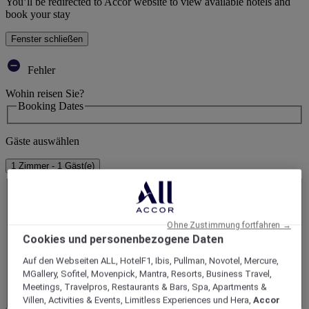
You’ll be redirected to Accor website to view available hotels and
book your stay
Fenster schließen
Fehler
Wohin reisen Sie?
Booking Dates
Gäste auswählen
1 Zimmer - 1 Gäst(e)
Zimmer 1
Zimmer 1
Erwachsene(r)
- Entfernen Sie einen Erwachsenen
Ohne Zustimmung fortfahren →
Cookies und personenbezogene Daten
+Fügen Sie einen Erwachsenen hinzu
Auf den Webseiten ALL, HotelF1, Ibis, Pullman, Novotel, Mercure,
Kind(er)
MGallery, Sofitel, Movenpick, Mantra, Resorts, Business Travel,
- Entfernen Sie ein Kind
Meetings, Travelpros, Restaurants & Bars, Spa, Apartments &
+Füge ein Kind hinzu
Villen, Activities & Events, Limitless Experiences und Hera,
Accor