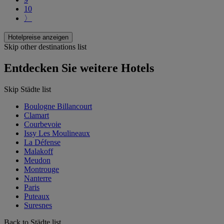
10
〉
Hotelpreise anzeigen
Skip other destinations list
Entdecken Sie weitere Hotels
Skip Städte list
Boulogne Billancourt
Clamart
Courbevoie
Issy Les Moulineaux
La Défense
Malakoff
Meudon
Montrouge
Nanterre
Paris
Puteaux
Suresnes
Back to Städte list