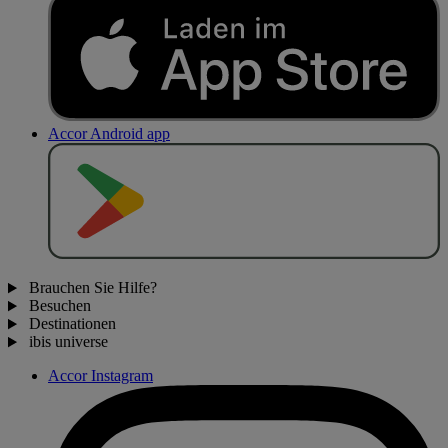
Accor Android app
J
E
T
Z
T
B
E
I
Brauchen Sie Hilfe?
Besuchen
Destinationen
ibis universe
Accor Instagram