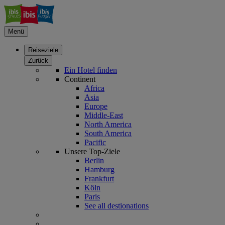
Menü
Reiseziele
Zurück
Ein Hotel finden
Continent
Africa
Asia
Europe
Middle-East
North America
South America
Pacific
Unsere Top-Ziele
Berlin
Hamburg
Frankfurt
Köln
Paris
See all destionations