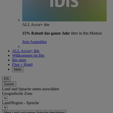
ALL Accor+ ibis
15% Rabatt das ganze Jahr
über in ibis Marken
Jetzt Anmelden
ALL Accor+ ibis
Willkommen im Ibis
ibis store
Flug + Hotel
Mehr
EN
Zurück
Land und Sprache unten auswählen
Geografische Zone
Land/Region - Sprache
Mein Land und meine Sprache bestätigen