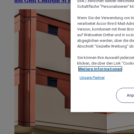
ibis Gent Centrum St Baafs Kathedraal
usw.) zwischen diesen verschie
Schaltfläche "Personalisieren“ kl
Wenn Sie der Verwendung von In
verarbeitet Accor Ihre E-Mail-Ad
Version, kombiniert mit Ihren B
auf Webseiten Dritter und in soz
abgeglichen werden, über die die
Abschnitt "Gezielte Werbung“ übe
Sie können Ihre Auswahl jederzei
klicken, die über den Link "Cooki
Weitere Informationen
Unsere Partner
Anp