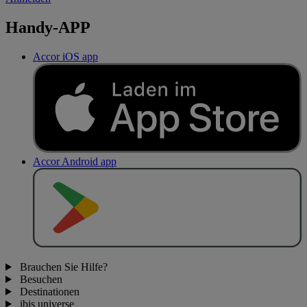
Handy-APP
Accor iOS app
Accor Android app
J
E
T
Z
T
B
E
I
Brauchen Sie Hilfe?
Besuchen
Destinationen
ibis universe