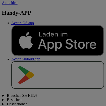
Anmelden
Handy-APP
Accor iOS app
Accor Android app
J
E
T
Z
T
B
E
I
Brauchen Sie Hilfe?
Besuchen
Destinationen