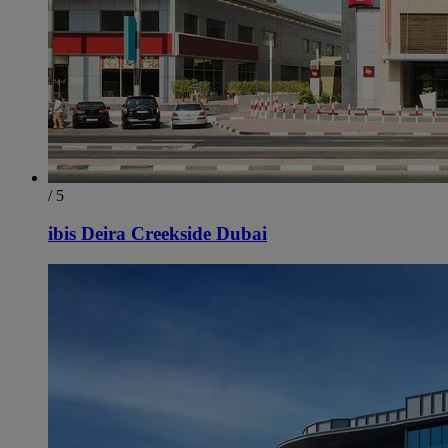
/ 5
ibis Deira Creekside Dubai