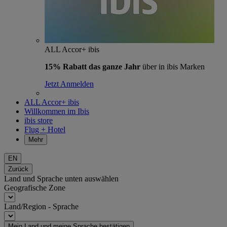
ALL Accor+ ibis
15% Rabatt das ganze Jahr
über in ibis Marken
Jetzt Anmelden
ALL Accor+ ibis
Willkommen im Ibis
ibis store
Flug + Hotel
Mehr
EN
Zurück
Land und Sprache unten auswählen
Geografische Zone
Land/Region - Sprache
Mein Land und meine Sprache bestätigen