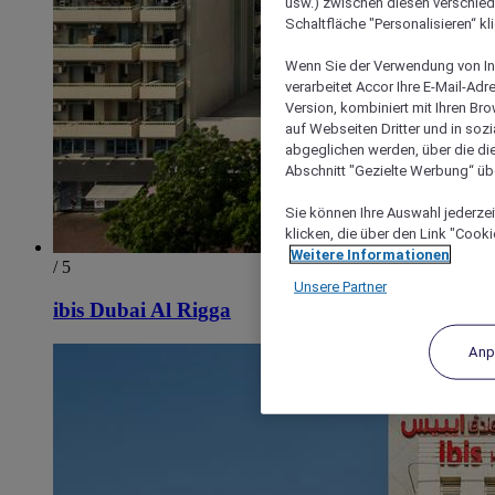
usw.) zwischen diesen verschie
Schaltfläche "Personalisieren“ kl
Wenn Sie der Verwendung von In
verarbeitet Accor Ihre E-Mail-Ad
Version, kombiniert mit Ihren B
auf Webseiten Dritter und in soz
abgeglichen werden, über die die
Abschnitt "Gezielte Werbung“ übe
Sie können Ihre Auswahl jederzei
klicken, die über den Link "Cooki
Weitere Informationen
/ 5
Unsere Partner
ibis Dubai Al Rigga
Anp