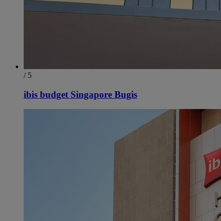
/ 5
ibis budget Singapore Bugis