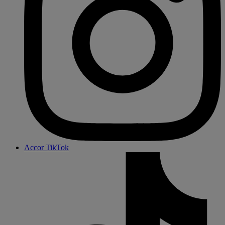
Accor TikTok