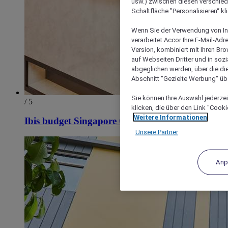
usw.) zwischen diesen verschie
Schaltfläche "Personalisieren“ kl
Wenn Sie der Verwendung von In
verarbeitet Accor Ihre E-Mail-Ad
Version, kombiniert mit Ihren B
auf Webseiten Dritter und in soz
abgeglichen werden, über die die
Abschnitt "Gezielte Werbung“ übe
Sie können Ihre Auswahl jederzei
/ 5
klicken, die über den Link "Cooki
Weitere Informationen
Ibis budget Singapore Clarke Quay
Unsere Partner
Anp