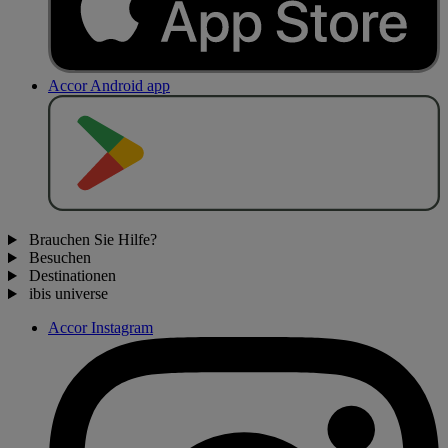
Accor Android app
J
E
T
Z
T
B
E
I
Brauchen Sie Hilfe?
Besuchen
Destinationen
ibis universe
Accor Instagram