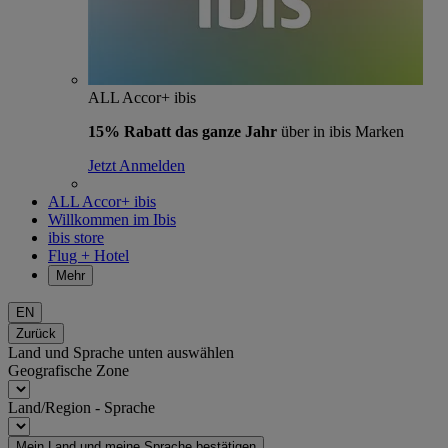
ALL Accor+ ibis
15% Rabatt das ganze Jahr
über in ibis Marken
Jetzt Anmelden
ALL Accor+ ibis
Willkommen im Ibis
ibis store
Flug + Hotel
Mehr
EN
Zurück
Land und Sprache unten auswählen
Geografische Zone
Land/Region - Sprache
Mein Land und meine Sprache bestätigen