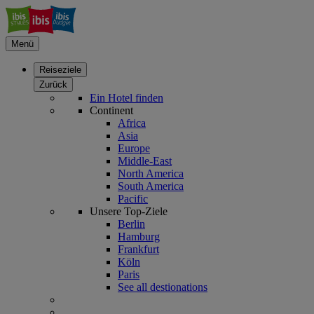
Menü
Reiseziele
Zurück
Ein Hotel finden
Continent
Africa
Asia
Europe
Middle-East
North America
South America
Pacific
Unsere Top-Ziele
Berlin
Hamburg
Frankfurt
Köln
Paris
See all destionations