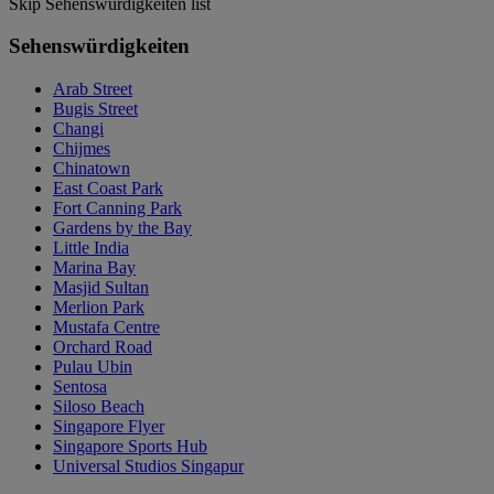
Skip Sehenswürdigkeiten list
Sehenswürdigkeiten
Arab Street
Bugis Street
Changi
Chijmes
Chinatown
East Coast Park
Fort Canning Park
Gardens by the Bay
Little India
Marina Bay
Masjid Sultan
Merlion Park
Mustafa Centre
Orchard Road
Pulau Ubin
Sentosa
Siloso Beach
Singapore Flyer
Singapore Sports Hub
Universal Studios Singapur