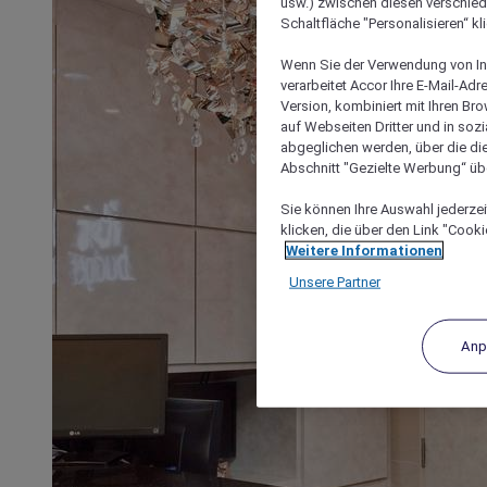
usw.) zwischen diesen verschie
Schaltfläche "Personalisieren“ kl
Wenn Sie der Verwendung von In
verarbeitet Accor Ihre E-Mail-Ad
Version, kombiniert mit Ihren B
auf Webseiten Dritter und in soz
abgeglichen werden, über die die
Abschnitt "Gezielte Werbung“ übe
Sie können Ihre Auswahl jederzei
klicken, die über den Link "Cooki
Weitere Informationen
Unsere Partner
Anp