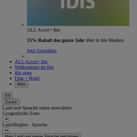
ALL Accor+ ibis
15% Rabatt das ganze Jahr
über in ibis Marken
Jetzt Anmelden
ALL Accor+ ibis
Willkommen im Ibis
ibis store
Flug + Hotel
Mehr
EN
Zurück
Land und Sprache unten auswählen
Geografische Zone
Land/Region - Sprache
Mein Land und meine Sprache bestätigen