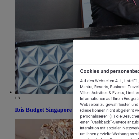
Cookies und personenbe
Auf den Webseiten ALL, HotelF1, I
Mantra, Resorts, Business Travel
Villen, Activities & Events, Limit
/ 5
Informationen auf Ihrem Endgerät
Webseiten zu gewährleisten und I
Ibis Budget Singapore Mount Faber
(diese können nicht abgelehnt we
personalisieren; (iii) die Besuch
einen "Cashback“-Service anzubie
Interaktion mit sozialen Netzwerke
um Ihnen gezielte Werbung anzub