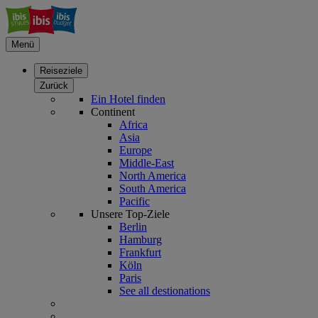
Menü
Reiseziele
Zurück
Ein Hotel finden
Continent
Africa
Asia
Europe
Middle-East
North America
South America
Pacific
Unsere Top-Ziele
Berlin
Hamburg
Frankfurt
Köln
Paris
See all destionations