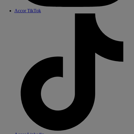
Accor TikTok