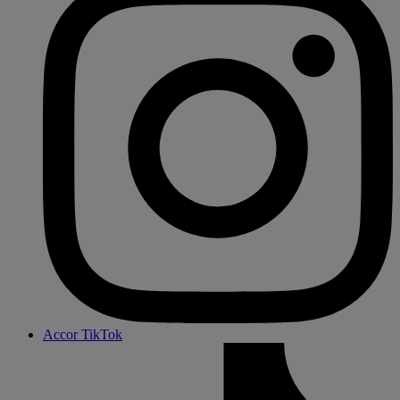
Accor TikTok