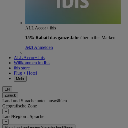
ALL Accor+ ibis
15% Rabatt das ganze Jahr
über in ibis Marken
Jetzt Anmelden
ALL Accor+ ibis
Willkommen im Ibis
ibis store
Flug + Hotel
Mehr
EN
Zurück
Land und Sprache unten auswählen
Geografische Zone
Land/Region - Sprache
Mein Land und meine Sprache bestätigen