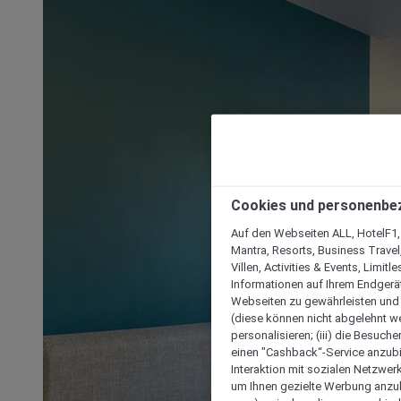
Cookies und personenbe
Auf den Webseiten ALL, HotelF1, I
Mantra, Resorts, Business Travel
Villen, Activities & Events, Limit
Informationen auf Ihrem Endgerät
Webseiten zu gewährleisten und I
(diese können nicht abgelehnt we
personalisieren; (iii) die Besuch
einen "Cashback“-Service anzubie
Interaktion mit sozialen Netzwerke
um Ihnen gezielte Werbung anzub