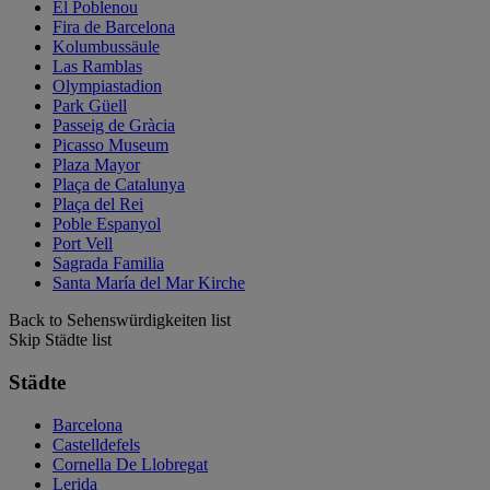
El Poblenou
Fira de Barcelona
Kolumbussäule
Las Ramblas
Olympiastadion
Park Güell
Passeig de Gràcia
Picasso Museum
Plaza Mayor
Plaça de Catalunya
Plaça del Rei
Poble Espanyol
Port Vell
Sagrada Familia
Santa María del Mar Kirche
Back to Sehenswürdigkeiten list
Skip Städte list
Städte
Barcelona
Castelldefels
Cornella De Llobregat
Lerida