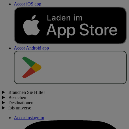
Accor iOS app
Accor Android app
J
E
T
Z
T
B
E
I
Brauchen Sie Hilfe?
Besuchen
Destinationen
ibis universe
Accor Instagram