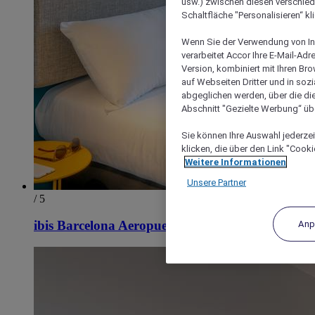
usw.) zwischen diesen verschie
Schaltfläche "Personalisieren“ kl
Wenn Sie der Verwendung von In
verarbeitet Accor Ihre E-Mail-Ad
Version, kombiniert mit Ihren B
auf Webseiten Dritter und in soz
abgeglichen werden, über die die
Abschnitt "Gezielte Werbung“ übe
Sie können Ihre Auswahl jederzei
klicken, die über den Link "Cooki
Weitere Informationen
Unsere Partner
/ 5
Anp
ibis Barcelona Aeropuerto Viladecans