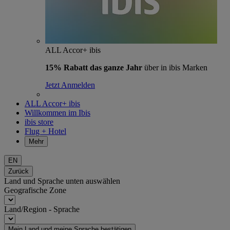
ALL Accor+ ibis
15% Rabatt das ganze Jahr
über in ibis Marken
Jetzt Anmelden
ALL Accor+ ibis
Willkommen im Ibis
ibis store
Flug + Hotel
Mehr
EN
Zurück
Land und Sprache unten auswählen
Geografische Zone
Land/Region - Sprache
Mein Land und meine Sprache bestätigen