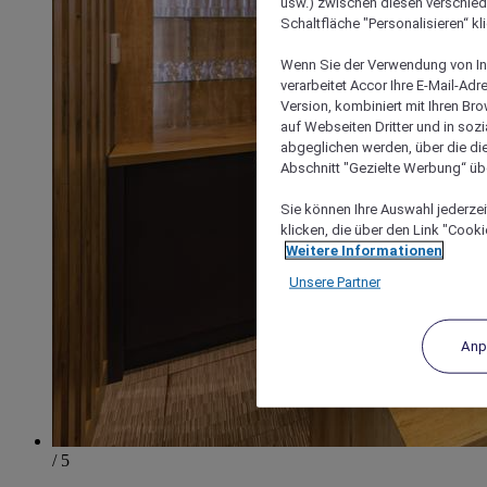
usw.) zwischen diesen verschie
Schaltfläche "Personalisieren“ kl
Wenn Sie der Verwendung von In
verarbeitet Accor Ihre E-Mail-Ad
Version, kombiniert mit Ihren B
auf Webseiten Dritter und in soz
abgeglichen werden, über die die
Abschnitt "Gezielte Werbung“ übe
Sie können Ihre Auswahl jederzei
klicken, die über den Link "Cooki
Weitere Informationen
Unsere Partner
Anp
/ 5