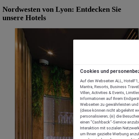
Nordwesten von Lyon: Entdecken Sie
unsere Hotels
Cookies und personenbe
Auf den Webseiten ALL, HotelF1, I
Mantra, Resorts, Business Travel
Villen, Activities & Events, Limit
Informationen auf Ihrem Endgerät
Webseiten zu gewährleisten und I
(diese können nicht abgelehnt we
personalisieren; (iii) die Besuch
einen "Cashback“-Service anzubie
Interaktion mit sozialen Netzwerke
um Ihnen gezielte Werbung anzub