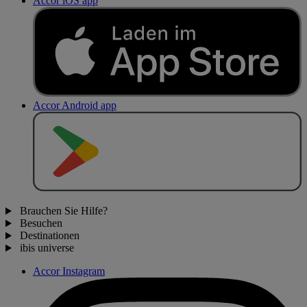
Accor iOS app
Accor Android app
J
E
T
Z
T
B
E
I
Brauchen Sie Hilfe?
Besuchen
Destinationen
ibis universe
Accor Instagram