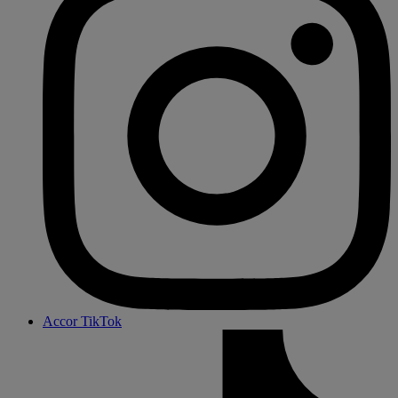
Accor TikTok