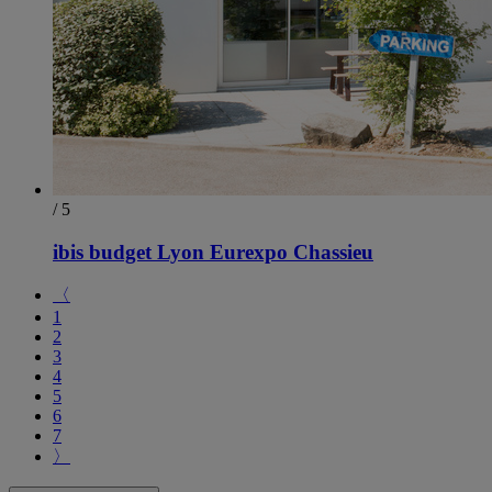
/ 5
ibis budget Lyon Eurexpo Chassieu
〈
1
2
3
4
5
6
7
〉