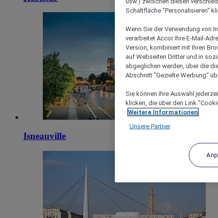
usw.) zwischen diesen verschie
Schaltfläche "Personalisieren“ kl
Wenn Sie der Verwendung von In
verarbeitet Accor Ihre E-Mail-Ad
Version, kombiniert mit Ihren B
auf Webseiten Dritter und in soz
abgeglichen werden, über die die
Abschnitt "Gezielte Werbung“ übe
Sie können Ihre Auswahl jederzei
klicken, die über den Link "Cooki
Weitere Informationen
Unsere Partner
Isneauville
Anp