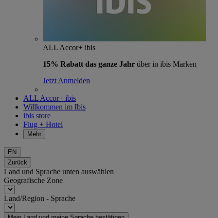
ALL Accor+ ibis
15% Rabatt das ganze Jahr
über in ibis Marken
Jetzt Anmelden
ALL Accor+ ibis
Willkommen im Ibis
ibis store
Flug + Hotel
Mehr
EN
Zurück
Land und Sprache unten auswählen
Geografische Zone
Land/Region - Sprache
Mein Land und meine Sprache bestätigen