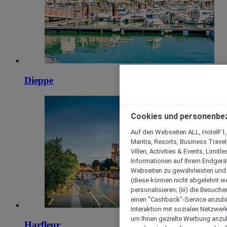
Dieppe
Cookies und personenbe
Auf den Webseiten ALL, HotelF1, I
Mantra, Resorts, Business Travel
Villen, Activities & Events, Limit
Informationen auf Ihrem Endgerät
Webseiten zu gewährleisten und I
(diese können nicht abgelehnt we
personalisieren; (iii) die Besuch
einen "Cashback“-Service anzubie
Interaktion mit sozialen Netzwerke
um Ihnen gezielte Werbung anzub
Harfleur