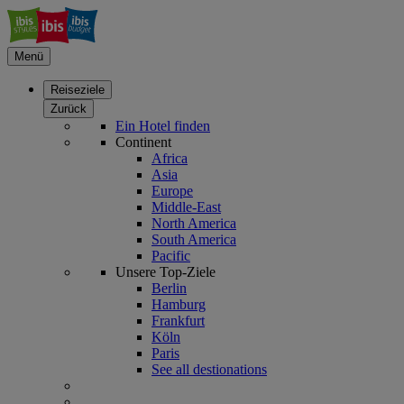
Menü
Reiseziele
Zurück
Ein Hotel finden
Continent
Africa
Asia
Europe
Middle-East
North America
South America
Pacific
Unsere Top-Ziele
Berlin
Hamburg
Frankfurt
Köln
Paris
See all destionations