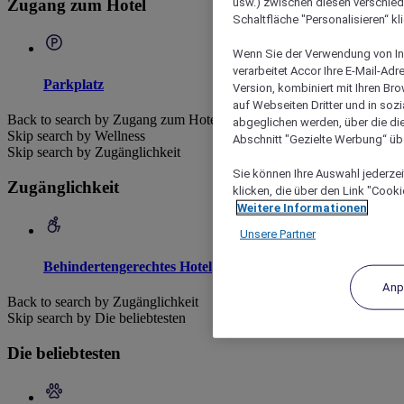
usw.) zwischen diesen verschie
Zugang zum Hotel
Schaltfläche "Personalisieren“ kl
Wenn Sie der Verwendung von In
verarbeitet Accor Ihre E-Mail-Ad
Parkplatz
Version, kombiniert mit Ihren B
auf Webseiten Dritter und in soz
Back to search by Zugang zum Hotel
abgeglichen werden, über die die
Skip search by Wellness
Abschnitt "Gezielte Werbung“ übe
Skip search by Zugänglichkeit
Sie können Ihre Auswahl jederzei
Zugänglichkeit
klicken, die über den Link "Cooki
Weitere Informationen
Unsere Partner
Behindertengerechtes Hotel
Anp
Back to search by Zugänglichkeit
Skip search by Die beliebtesten
Die beliebtesten