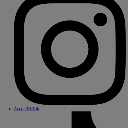
Accor TikTok