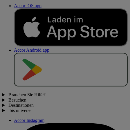
Accor iOS app
Accor Android app
J
E
T
Z
T
B
E
I
Brauchen Sie Hilfe?
Besuchen
Destinationen
ibis universe
Accor Instagram