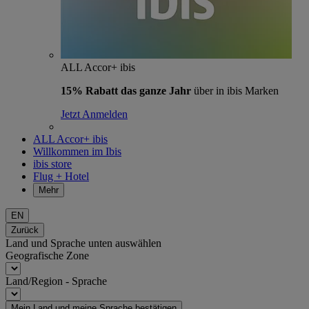
ALL Accor+ ibis
15% Rabatt das ganze Jahr
über in ibis Marken
Jetzt Anmelden
ALL Accor+ ibis
Willkommen im Ibis
ibis store
Flug + Hotel
Mehr
EN
Zurück
Land und Sprache unten auswählen
Geografische Zone
Land/Region - Sprache
Mein Land und meine Sprache bestätigen