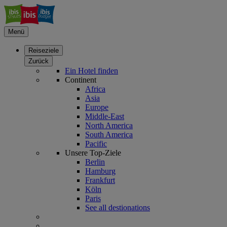
Menü
Reiseziele
Zurück
Ein Hotel finden
Continent
Africa
Asia
Europe
Middle-East
North America
South America
Pacific
Unsere Top-Ziele
Berlin
Hamburg
Frankfurt
Köln
Paris
See all destionations