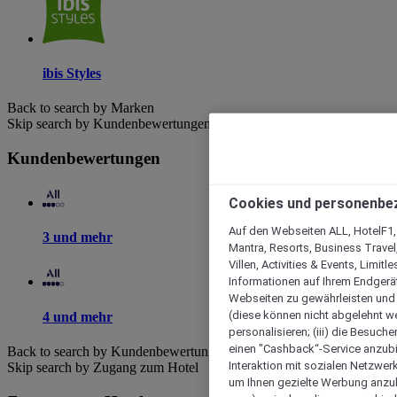
ibis Styles
Back to search by Marken
Skip search by Kundenbewertungen
Kundenbewertungen
Cookies und personenbe
Auf den Webseiten ALL, HotelF1, I
3 und mehr
Mantra, Resorts, Business Travel
Villen, Activities & Events, Limit
Informationen auf Ihrem Endgerät
Webseiten zu gewährleisten und I
(diese können nicht abgelehnt we
4 und mehr
personalisieren; (iii) die Besuch
einen "Cashback“-Service anzubie
Back to search by Kundenbewertungen
Interaktion mit sozialen Netzwerke
Skip search by Zugang zum Hotel
um Ihnen gezielte Werbung anzub