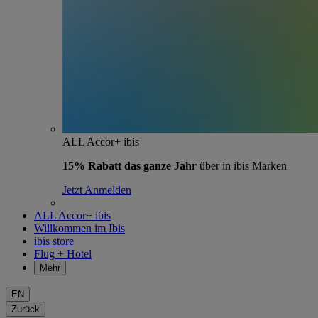
ALL Accor+ ibis
15% Rabatt das ganze Jahr
über in ibis Marken
Jetzt Anmelden
ALL Accor+ ibis
Willkommen im Ibis
ibis store
Flug + Hotel
Mehr
EN
Zurück