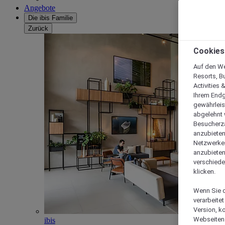
Angebote
Die ibis Familie
Zurück
Cookies
Auf den We
Resorts, B
Activities 
Ihrem Endg
gewährleis
abgelehnt w
Besucherza
anzubieten,
Netzwerken 
anzubieten
verschiede
klicken.
Wenn Sie d
verarbeite
Version, k
Webseiten 
ibis