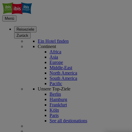
Menü
Reiseziele
Zurück
Ein Hotel finden
Continent
Africa
Asia
Europe
Middle-East
North America
South America
Pacific
Unsere Top-Ziele
Berlin
Hamburg
Frankfurt
Köln
Paris
See all destionations