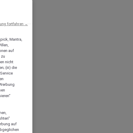
ng fortfahren →
npick, Mantra,
llen,
onen auf
 zu
en nicht
; (iii) die
-Service
len
e Werbung
sen
ieren“
men,
shten“
erbung auf
abgeglichen