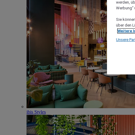
werden, üb
Werbung“ ü
Sie können 
über den L
Weitere 
Unsere Par
ibis Styles