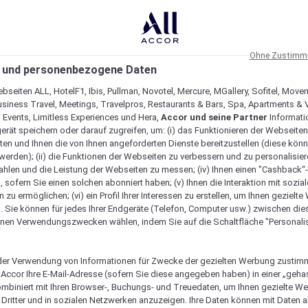
Ohne Zustimmu
 und personenbezogene Daten
bseiten ALL, HotelF1, Ibis, Pullman, Novotel, Mercure, MGallery, Sofitel, Move
usiness Travel, Meetings, Travelpros, Restaurants & Bars, Spa, Apartments & Vi
& Events, Limitless Experiences und Hera,
Accor und seine Partner
Informati
erät speichern oder darauf zugreifen, um: (i) das Funktionieren der Webseiten
ten und Ihnen die von Ihnen angeforderten Dienste bereitzustellen (diese könn
erden); (ii) die Funktionen der Webseiten zu verbessern und zu personalisieren
hlen und die Leistung der Webseiten zu messen; (iv) Ihnen einen "Cashback“
 sofern Sie einen solchen abonniert haben; (v) Ihnen die Interaktion mit sozia
zu ermöglichen; (vi) ein Profil Ihrer Interessen zu erstellen, um Ihnen gezielt
. Sie können für jedes Ihrer Endgeräte (Telefon, Computer usw.) zwischen die
nen Verwendungszwecken wählen, indem Sie auf die Schaltfläche "Personalis
er Verwendung von Informationen für Zwecke der gezielten Werbung zustim
t Accor Ihre E-Mail-Adresse (sofern Sie diese angegeben haben) in einer „geha
ombiniert mit Ihren Browser-, Buchungs- und Treuedaten, um Ihnen gezielte W
Dritter und in sozialen Netzwerken anzuzeigen. Ihre Daten können mit Daten 