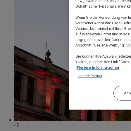
usw.) zwischen diesen verschie
Schaltfläche "Personalisieren“ kl
Wenn Sie der Verwendung von In
verarbeitet Accor Ihre E-Mail-Ad
Version, kombiniert mit Ihren B
auf Webseiten Dritter und in soz
abgeglichen werden, über die die
Abschnitt "Gezielte Werbung“ übe
Sie können Ihre Auswahl jederzei
klicken, die über den Link "Cooki
Weitere Informationen
Unsere Partner
Anp
/ 5