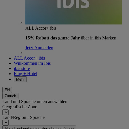
ALL Accor+ ibis
15% Rabatt das ganze Jahr
über in ibis Marken
Jetzt Anmelden
ALL Accor+ ibis
Willkommen im Ibis
ibis store
Flug + Hotel
Mehr
EN
Zurück
Land und Sprache unten auswählen
Geografische Zone
Land/Region - Sprache
Mein Land und meine Sprache bestätigen