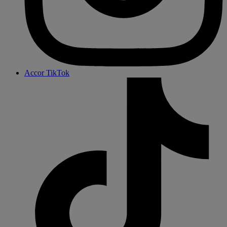
Accor TikTok