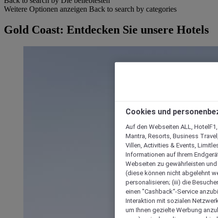
Back to search by Die beliebtesten
Weitere Optionen anzeigen
Back to search by categories
Gold Coast: Entdecken Sie unsere Hotels
Cookies und personenbe
Auf den Webseiten ALL, HotelF1, I
Mantra, Resorts, Business Travel
Villen, Activities & Events, Limit
Informationen auf Ihrem Endgerät
Webseiten zu gewährleisten und I
(diese können nicht abgelehnt we
personalisieren; (iii) die Besuch
einen "Cashback“-Service anzubie
Interaktion mit sozialen Netzwerke
um Ihnen gezielte Werbung anzub