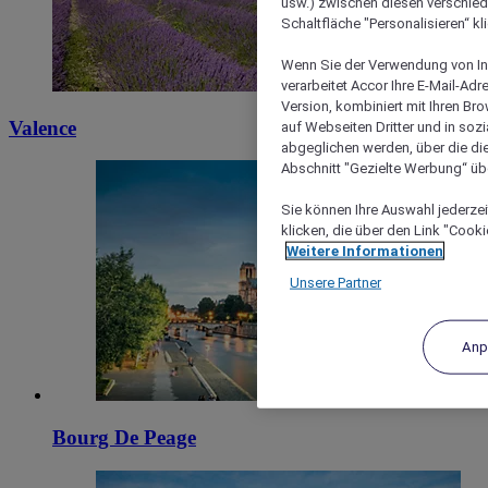
usw.) zwischen diesen verschie
Schaltfläche "Personalisieren“ kl
Wenn Sie der Verwendung von In
verarbeitet Accor Ihre E-Mail-Ad
Version, kombiniert mit Ihren B
Valence
auf Webseiten Dritter und in soz
abgeglichen werden, über die die
Abschnitt "Gezielte Werbung“ übe
Sie können Ihre Auswahl jederzei
klicken, die über den Link "Cooki
Weitere Informationen
Unsere Partner
Anp
Bourg De Peage