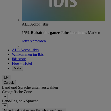
ALL Accor+ ibis
15% Rabatt das ganze Jahr
über in ibis Marken
Jetzt Anmelden
ALL Accor+ ibis
Willkommen im Ibis
ibis store
Flug + Hotel
Mehr
EN
Zurück
Land und Sprache unten auswählen
Geografische Zone
Land/Region - Sprache
Mein Land und meine Sprache bestätigen