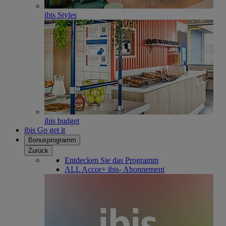
ibis Styles
ibis budget
ibis Go get it
Bonusprogramm
Zurück
Entdecken Sie das Programm
ALL Accor+ ibis- Abonnement