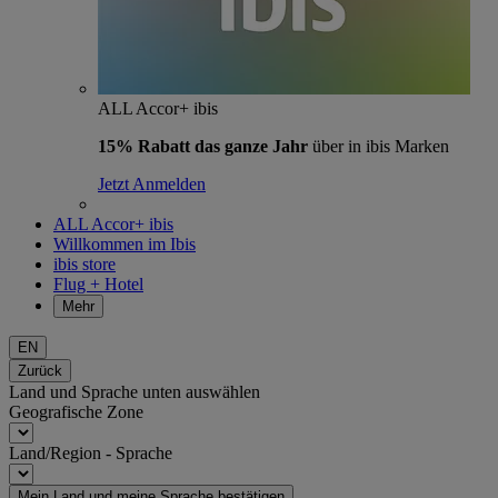
ALL Accor+ ibis
15% Rabatt das ganze Jahr
über in ibis Marken
Jetzt Anmelden
ALL Accor+ ibis
Willkommen im Ibis
ibis store
Flug + Hotel
Mehr
EN
Zurück
Land und Sprache unten auswählen
Geografische Zone
Land/Region - Sprache
Mein Land und meine Sprache bestätigen