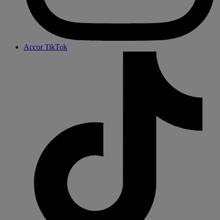
Accor TikTok