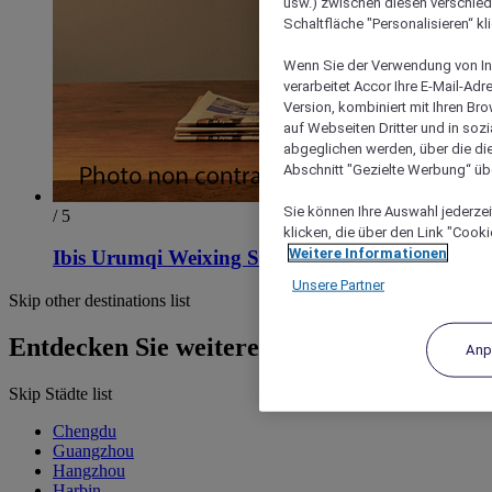
usw.) zwischen diesen verschie
Schaltfläche "Personalisieren“ kl
Wenn Sie der Verwendung von In
verarbeitet Accor Ihre E-Mail-Ad
Version, kombiniert mit Ihren B
auf Webseiten Dritter und in soz
abgeglichen werden, über die die
Abschnitt "Gezielte Werbung“ übe
Sie können Ihre Auswahl jederzei
/ 5
klicken, die über den Link "Cooki
Weitere Informationen
Ibis Urumqi Weixing Square Hotel
Unsere Partner
Skip other destinations list
Entdecken Sie weitere Hotels
Anp
Skip Städte list
Chengdu
Guangzhou
Hangzhou
Harbin