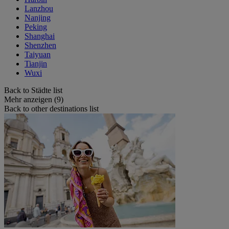
Lanzhou
Nanjing
Peking
Shanghai
Shenzhen
Taiyuan
Tianjin
Wuxi
Back to Städte list
Mehr anzeigen (9)
Back to other destinations list