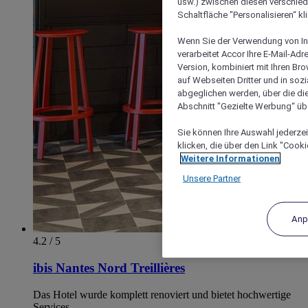
usw.) zwischen diesen verschie
Schaltfläche "Personalisieren“ kl
Wenn Sie der Verwendung von In
verarbeitet Accor Ihre E-Mail-Ad
Version, kombiniert mit Ihren B
auf Webseiten Dritter und in soz
abgeglichen werden, über die die
Abschnitt "Gezielte Werbung“ übe
Sie können Ihre Auswahl jederzei
klicken, die über den Link "Cooki
Weitere Informationen
Unsere Partner
Anp
4.2 / 5
ibis Nantes Nord Treillières
Das Hotel wurde komplett renoviert und bietet hochwertige
Services.