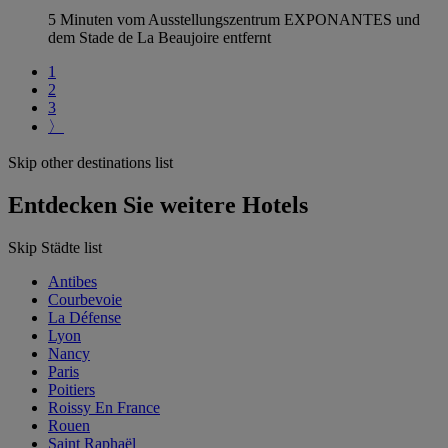
5 Minuten vom Ausstellungszentrum EXPONANTES und
dem Stade de La Beaujoire entfernt
1
2
3
〉
Skip other destinations list
Entdecken Sie weitere Hotels
Skip Städte list
Antibes
Courbevoie
La Défense
Lyon
Nancy
Paris
Poitiers
Roissy En France
Rouen
Saint Raphaël