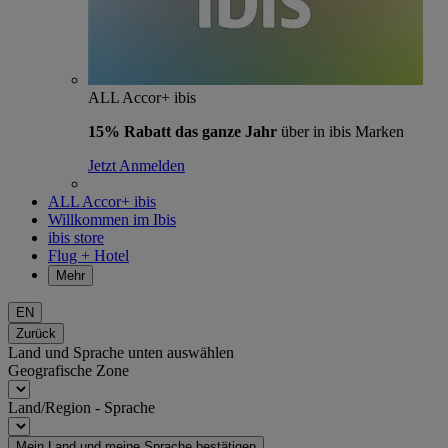
ALL Accor+ ibis
15% Rabatt das ganze Jahr
über in ibis Marken
Jetzt Anmelden
ALL Accor+ ibis
Willkommen im Ibis
ibis store
Flug + Hotel
Mehr
EN
Zurück
Land und Sprache unten auswählen
Geografische Zone
Land/Region - Sprache
Mein Land und meine Sprache bestätigen