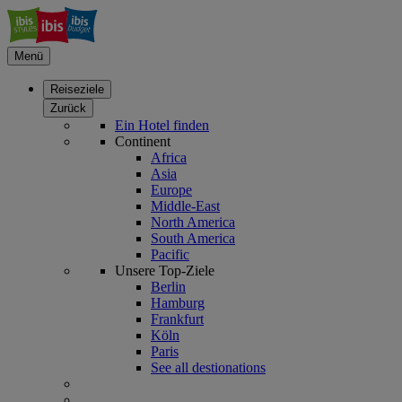
Menü
Reiseziele
Zurück
Ein Hotel finden
Continent
Africa
Asia
Europe
Middle-East
North America
South America
Pacific
Unsere Top-Ziele
Berlin
Hamburg
Frankfurt
Köln
Paris
See all destionations