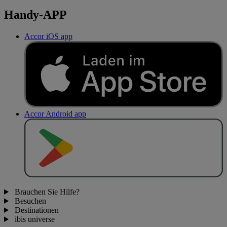
Handy-APP
Accor iOS app
Accor Android app
J
E
T
Z
T
B
E
I
Brauchen Sie Hilfe?
Besuchen
Destinationen
ibis universe