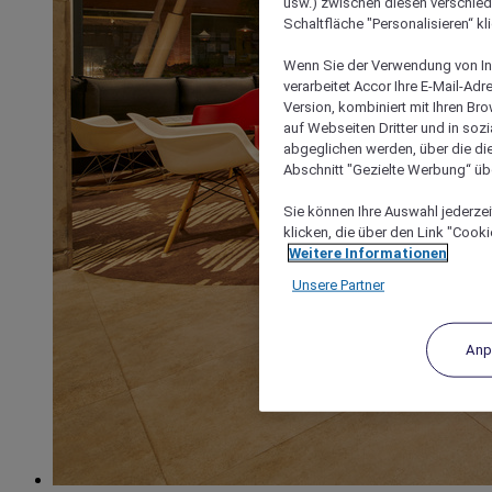
usw.) zwischen diesen verschie
Schaltfläche "Personalisieren“ kl
Wenn Sie der Verwendung von In
verarbeitet Accor Ihre E-Mail-Ad
Version, kombiniert mit Ihren B
auf Webseiten Dritter und in soz
abgeglichen werden, über die die
Abschnitt "Gezielte Werbung“ übe
Sie können Ihre Auswahl jederzei
klicken, die über den Link "Cooki
Weitere Informationen
Unsere Partner
Anp