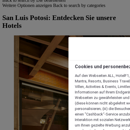
Back to search by Die beliebtesten
Weitere Optionen anzeigen
Back to search by categories
San Luis Potosi: Entdecken Sie unsere
Hotels
Cookies und personenbe
Auf den Webseiten ALL, HotelF1, I
Mantra, Resorts, Business Travel
Villen, Activities & Events, Limit
Informationen auf Ihrem Endgerät
Webseiten zu gewährleisten und I
(diese können nicht abgelehnt we
personalisieren; (iii) die Besuch
einen "Cashback“-Service anzubie
Interaktion mit sozialen Netzwerke
um Ihnen gezielte Werbung anzub