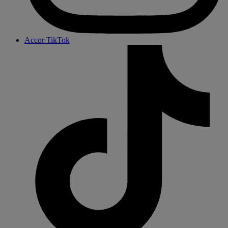
Accor TikTok