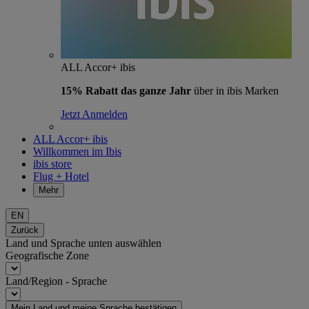
ALL Accor+ ibis
15% Rabatt das ganze Jahr
über in ibis Marken
Jetzt Anmelden
ALL Accor+ ibis
Willkommen im Ibis
ibis store
Flug + Hotel
Mehr
EN
Zurück
Land und Sprache unten auswählen
Geografische Zone
Land/Region - Sprache
Mein Land und meine Sprache bestätigen