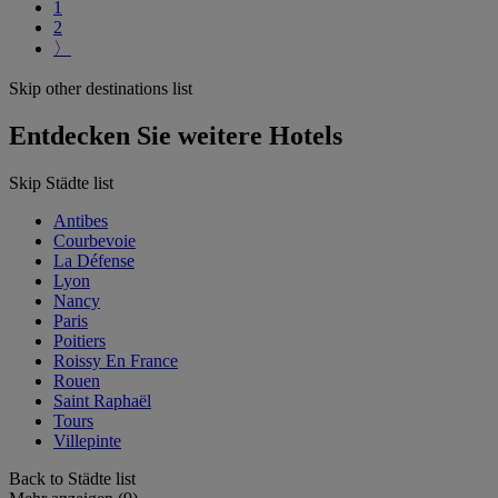
1
2
〉
Skip other destinations list
Entdecken Sie weitere Hotels
Skip Städte list
Antibes
Courbevoie
La Défense
Lyon
Nancy
Paris
Poitiers
Roissy En France
Rouen
Saint Raphaël
Tours
Villepinte
Back to Städte list