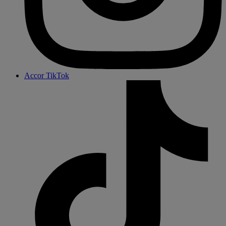
Accor TikTok