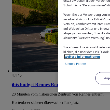
usw.) zwischen diesen verschie
Schaltfläche "Personalisieren“ kl
Wenn Sie der Verwendung von In
verarbeitet Accor Ihre E-Mail-Ad
Version, kombiniert mit Ihren B
auf Webseiten Dritter und in soz
abgeglichen werden, über die die
Abschnitt "Gezielte Werbung“ übe
Sie können Ihre Auswahl jederzei
klicken, die über den Link "Cooki
Weitere Informationen
Unsere Partner
4.4 / 5
Anp
ibis budget Rennes Route de Saint Malo
20 Minuten vom historischen Zentrum von Rennes entfernt
Kostenloser sicherer überwachter Parkplatz