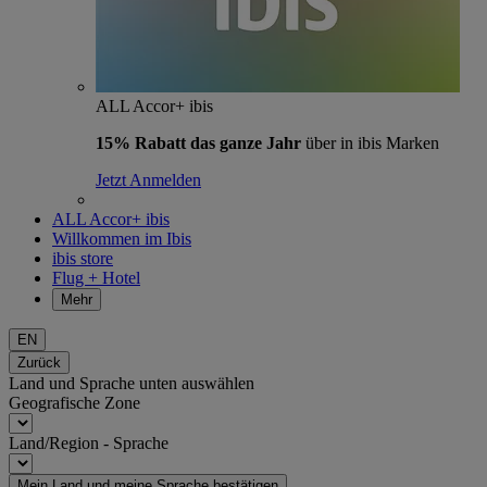
ALL Accor+ ibis
15% Rabatt das ganze Jahr
über in ibis Marken
Jetzt Anmelden
ALL Accor+ ibis
Willkommen im Ibis
ibis store
Flug + Hotel
Mehr
EN
Zurück
Land und Sprache unten auswählen
Geografische Zone
Land/Region - Sprache
Mein Land und meine Sprache bestätigen