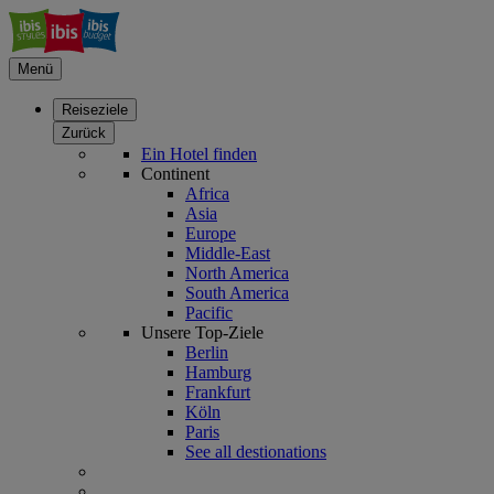
Menü
Reiseziele
Zurück
Ein Hotel finden
Continent
Africa
Asia
Europe
Middle-East
North America
South America
Pacific
Unsere Top-Ziele
Berlin
Hamburg
Frankfurt
Köln
Paris
See all destionations