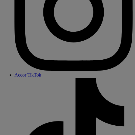
Accor TikTok