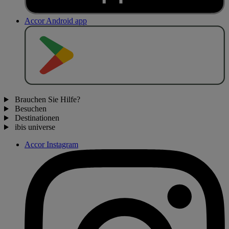
Accor Android app
J
E
T
Z
T
B
E
I
Brauchen Sie Hilfe?
Besuchen
Destinationen
ibis universe
Accor Instagram