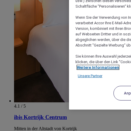
usw.) zwischen diesen verschie
Schaltfläche "Personalisieren“ kl
Wenn Sie der Verwendung von In
verarbeitet Accor Ihre E-Mail-Ad
Version, kombiniert mit Ihren B
auf Webseiten Dritter und in soz
abgeglichen werden, über die die
Abschnitt "Gezielte Werbung“ übe
Sie können Ihre Auswahl jederzei
klicken, die über den Link "Cooki
Weitere Informationen
Unsere Partner
Anp
4.1 / 5
ibis Kortrijk Centrum
Mitten in der Altstadt von Kortrijk