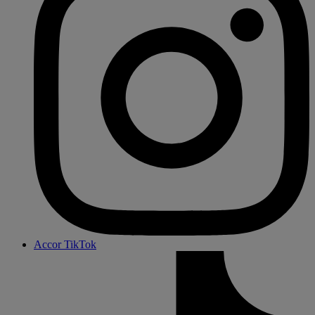
Accor TikTok