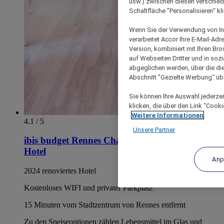
usw.) zwischen diesen verschie
Schaltfläche "Personalisieren“ kl
Wenn Sie der Verwendung von In
verarbeitet Accor Ihre E-Mail-Ad
Version, kombiniert mit Ihren B
auf Webseiten Dritter und in soz
abgeglichen werden, über die die
Abschnitt "Gezielte Werbung“ übe
Sie können Ihre Auswahl jederzei
klicken, die über den Link "Cooki
Weitere Informationen
4.1 / 5
Unsere Partner
ibis budget Rennes Chantepie - renoviertes
Hotel
Anp
2024 renoviertes Hotel
Kostenloses WIFI und privater Parkplatz
15 Minuten vom Stadtzentrum von Rennes entfernt
Zu den Speiseoptionen zählen Lebensmittel im Glas und