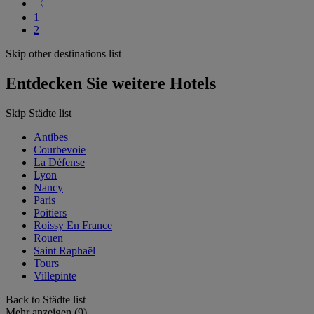
〈
1
2
Skip other destinations list
Entdecken Sie weitere Hotels
Skip Städte list
Antibes
Courbevoie
La Défense
Lyon
Nancy
Paris
Poitiers
Roissy En France
Rouen
Saint Raphaël
Tours
Villepinte
Back to Städte list
Mehr anzeigen (9)