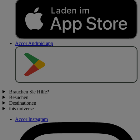
Accor Android app
J
E
T
Z
T
B
E
I
Brauchen Sie Hilfe?
Besuchen
Destinationen
ibis universe
Accor Instagram