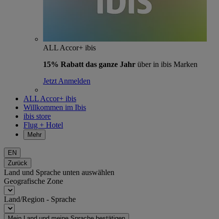
ALL Accor+ ibis
15% Rabatt das ganze Jahr
über in ibis Marken
Jetzt Anmelden
ALL Accor+ ibis
Willkommen im Ibis
ibis store
Flug + Hotel
Mehr
EN
Zurück
Land und Sprache unten auswählen
Geografische Zone
Land/Region - Sprache
Mein Land und meine Sprache bestätigen