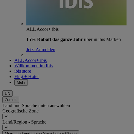
ALL Accor+ ibis
15% Rabatt das ganze Jahr
über in ibis Marken
Jetzt Anmelden
ALL Accor+ ibis
Willkommen im Ibis
ibis store
Flug + Hotel
Mehr
EN
Zurück
Land und Sprache unten auswählen
Geografische Zone
Land/Region - Sprache
Mein Land und meine Sprache bestätigen