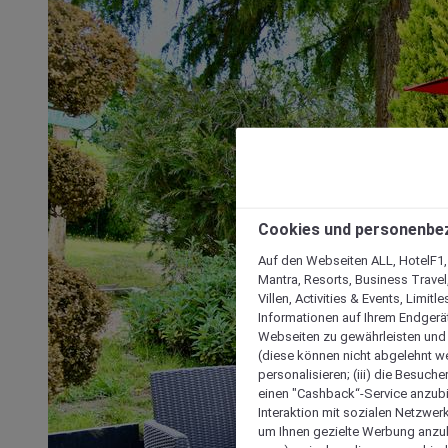
Cookies und personenbe
Auf den Webseiten ALL, HotelF1, I
Mantra, Resorts, Business Travel
Villen, Activities & Events, Limit
Informationen auf Ihrem Endgerät
Webseiten zu gewährleisten und I
(diese können nicht abgelehnt we
personalisieren; (iii) die Besuch
einen "Cashback“-Service anzubie
Interaktion mit sozialen Netzwerke
um Ihnen gezielte Werbung anzub