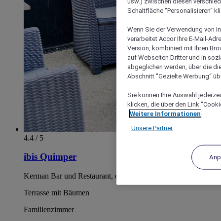
usw.) zwischen diesen verschie
Schaltfläche "Personalisieren“ kl
Wenn Sie der Verwendung von In
verarbeitet Accor Ihre E-Mail-Ad
Version, kombiniert mit Ihren B
auf Webseiten Dritter und in soz
abgeglichen werden, über die die
Abschnitt "Gezielte Werbung“ übe
Sie können Ihre Auswahl jederzei
klicken, die über den Link "Cooki
Weitere Informationen
Unsere Partner
4.4 / 5
ibis Quimper
Anp
Kerman Bar und Restaurant, offen für alle
Terrasse mit Bäumen
Familienzimmer