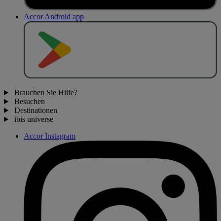
Accor Android app
J
E
T
Z
T
B
E
I
Brauchen Sie Hilfe?
Besuchen
Destinationen
ibis universe
Accor Instagram