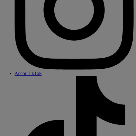
Accor TikTok