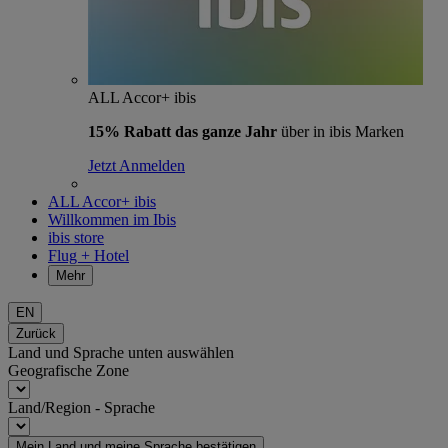
ALL Accor+ ibis
15% Rabatt das ganze Jahr
über in ibis Marken
Jetzt Anmelden
ALL Accor+ ibis
Willkommen im Ibis
ibis store
Flug + Hotel
Mehr
EN
Zurück
Land und Sprache unten auswählen
Geografische Zone
Land/Region - Sprache
Mein Land und meine Sprache bestätigen