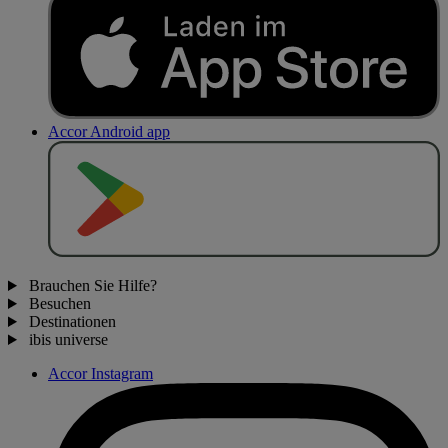
Accor Android app
J
E
T
Z
T
B
E
I
Brauchen Sie Hilfe?
Besuchen
Destinationen
ibis universe
Accor Instagram