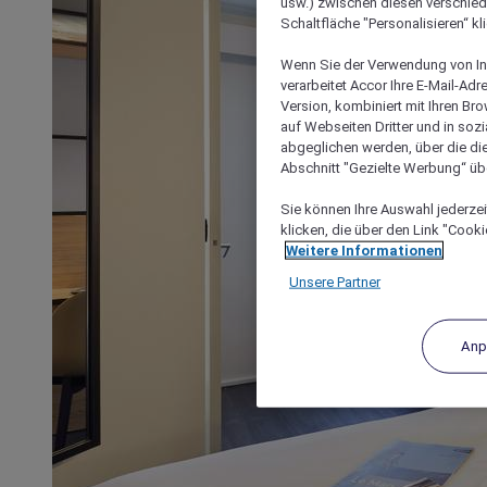
usw.) zwischen diesen verschie
Schaltfläche "Personalisieren“ kl
Wenn Sie der Verwendung von In
verarbeitet Accor Ihre E-Mail-Ad
Version, kombiniert mit Ihren B
auf Webseiten Dritter und in soz
abgeglichen werden, über die die
Abschnitt "Gezielte Werbung“ übe
Sie können Ihre Auswahl jederzei
klicken, die über den Link "Cooki
Weitere Informationen
Unsere Partner
Anp