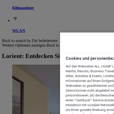
Klimaanlage
WLAN
Back to search by Die beliebtesten
Weitere Optionen anzeigen
Back to search by categories
Lorient: Entdecken Sie unsere Hotels
Cookies und personenbe
Auf den Webseiten ALL, HotelF1, I
Mantra, Resorts, Business Travel
Villen, Activities & Events, Limit
Informationen auf Ihrem Endgerät
Webseiten zu gewährleisten und I
(diese können nicht abgelehnt we
personalisieren; (iii) die Besuch
einen "Cashback“-Service anzubie
Interaktion mit sozialen Netzwerke
um Ihnen gezielte Werbung anzub