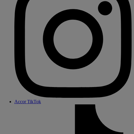
Accor TikTok