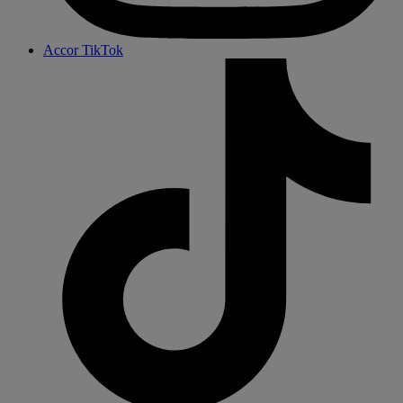
Accor TikTok