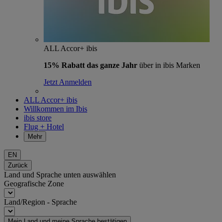
ALL Accor+ ibis
15% Rabatt das ganze Jahr
über in ibis Marken
Jetzt Anmelden
ALL Accor+ ibis
Willkommen im Ibis
ibis store
Flug + Hotel
Mehr
EN
Zurück
Land und Sprache unten auswählen
Geografische Zone
Land/Region - Sprache
Mein Land und meine Sprache bestätigen