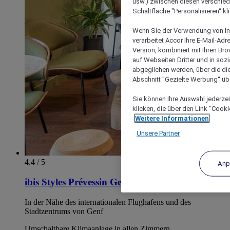
usw.) zwischen diesen verschie
Schaltfläche "Personalisieren“ kl
Wenn Sie der Verwendung von In
verarbeitet Accor Ihre E-Mail-Ad
Version, kombiniert mit Ihren B
auf Webseiten Dritter und in soz
abgeglichen werden, über die die
Abschnitt "Gezielte Werbung“ übe
Sie können Ihre Auswahl jederzei
klicken, die über den Link "Cooki
Weitere Informationen
Unsere Partner
4.4 / 5
Anp
ibis Styles Prévessin Genève Airport
In der Nähe des internationalen Flughafens und des
Stadtzentrums von Genf
Umschaltbare Klimaanlage in allen Zimmern