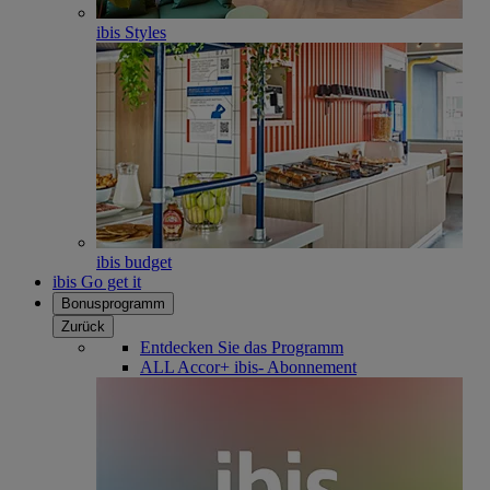
ibis Styles
ibis budget
ibis Go get it
Bonusprogramm
Zurück
Entdecken Sie das Programm
ALL Accor+ ibis- Abonnement