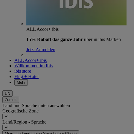
ALL Accor+ ibis
15% Rabatt das ganze Jahr
über in ibis Marken
Jetzt Anmelden
ALL Accor+ ibis
Willkommen im Ibis
ibis store
Flug + Hotel
Mehr
EN
Zurück
Land und Sprache unten auswählen
Geografische Zone
Land/Region - Sprache
Mein Land und meine Sprache bestätigen