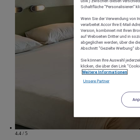
usw.) zwischen diesen verschie
Schaltfläche "Personalisieren“ kl
Wenn Sie der Verwendung von In
verarbeitet Accor Ihre E-Mail-Ad
Version, kombiniert mit Ihren B
auf Webseiten Dritter und in soz
abgeglichen werden, über die die
Abschnitt "Gezielte Werbung“ übe
Sie können Ihre Auswahl jederzei
klicken, die über den Link "Cooki
Weitere Informationen
Unsere Partner
Anp
4.4 / 5