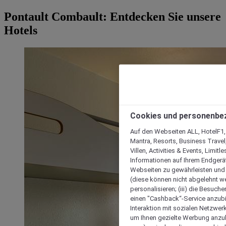
Pontault Combault: Entdecken Sie unsere
Hotels
Cookies und personenbe
Auf den Webseiten ALL, HotelF1, I
Mantra, Resorts, Business Travel
Villen, Activities & Events, Limit
Informationen auf Ihrem Endgerät
Webseiten zu gewährleisten und I
(diese können nicht abgelehnt we
personalisieren; (iii) die Besuch
einen "Cashback“-Service anzubie
Interaktion mit sozialen Netzwerke
um Ihnen gezielte Werbung anzub