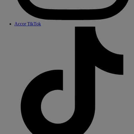
Accor TikTok