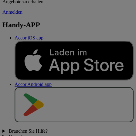
Angebote zu erhalten
Anmelden
Handy-APP
Accor iOS app
Accor Android app
J
E
T
Z
T
B
E
I
Brauchen Sie Hilfe?