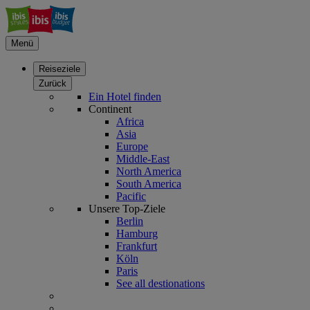
Menü
Reiseziele
Zurück
Ein Hotel finden
Continent
Africa
Asia
Europe
Middle-East
North America
South America
Pacific
Unsere Top-Ziele
Berlin
Hamburg
Frankfurt
Köln
Paris
See all destionations