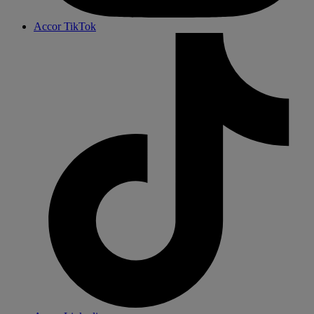
Accor TikTok