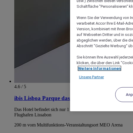
usw.) zwischen diesen verschie
Schaltfläche "Personalisieren“ kl
Wenn Sie der Verwendung von In
verarbeitet Accor Ihre E-Mail-Ad
Version, kombiniert mit Ihren B
auf Webseiten Dritter und in soz
abgeglichen werden, über die die
Abschnitt "Gezielte Werbung“ übe
Sie können Ihre Auswahl jederzei
klicken, die über den Link "Cooki
Weitere Informationen
Unsere Partner
4.6 / 5
Anp
ibis Lisboa Parque das Naçoes
Das Hotel befindet sich nur 1 km von den Terminals am
Flughafen Lissabon
200 m vom Multifunktions-Veranstaltungsort MEO Arena