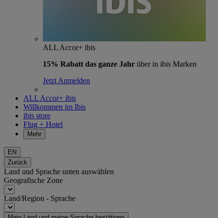
ALL Accor+ ibis
15% Rabatt das ganze Jahr
über in ibis Marken
Jetzt Anmelden
ALL Accor+ ibis
Willkommen im Ibis
ibis store
Flug + Hotel
Mehr
EN
Zurück
Land und Sprache unten auswählen
Geografische Zone
Land/Region - Sprache
Mein Land und meine Sprache bestätigen