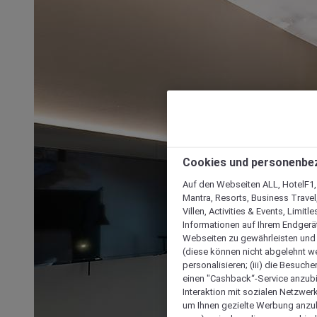
Cookies und personenbe
Auf den Webseiten ALL, HotelF1, I
Mantra, Resorts, Business Travel
Villen, Activities & Events, Limit
Informationen auf Ihrem Endgerät
Webseiten zu gewährleisten und I
(diese können nicht abgelehnt we
personalisieren; (iii) die Besuch
einen "Cashback“-Service anzubie
Interaktion mit sozialen Netzwerke
um Ihnen gezielte Werbung anzub