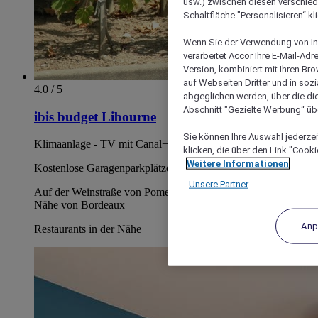
usw.) zwischen diesen verschie
Schaltfläche "Personalisieren“ kl
Wenn Sie der Verwendung von In
verarbeitet Accor Ihre E-Mail-Ad
Version, kombiniert mit Ihren B
auf Webseiten Dritter und in soz
4.0 / 5
abgeglichen werden, über die die
Abschnitt "Gezielte Werbung“ übe
ibis budget Libourne
Sie können Ihre Auswahl jederzei
Klimaanlage - TV mit Canal+ - kostenloses WIFI
klicken, die über den Link "Cooki
Weitere Informationen
Kostenlose Garagenparkplätze
Unsere Partner
Auf der Weinstraße von Pomerol und Saint-Emilion-in der
Nähe von Bordeaux
Anp
Restaurants in der Nähe