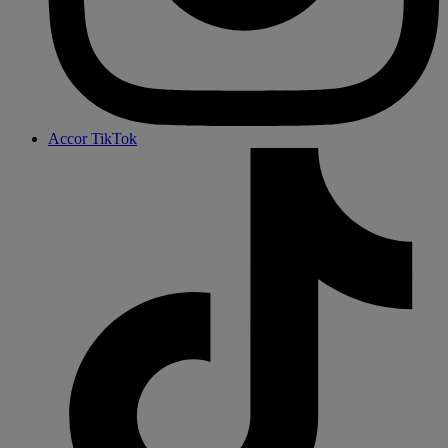
Accor TikTok