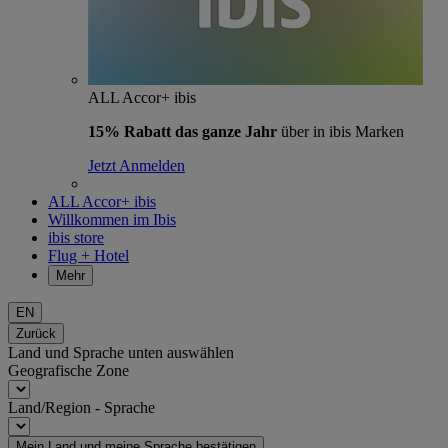
ALL Accor+ ibis
15% Rabatt das ganze Jahr
über in ibis Marken
Jetzt Anmelden
ALL Accor+ ibis
Willkommen im Ibis
ibis store
Flug + Hotel
Mehr
EN
Zurück
Land und Sprache unten auswählen
Geografische Zone
Land/Region - Sprache
Mein Land und meine Sprache bestätigen