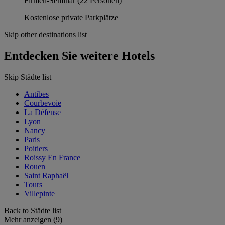
Firmen-Seminar (22 Personen)
Kostenlose private Parkplätze
Skip other destinations list
Entdecken Sie weitere Hotels
Skip Städte list
Antibes
Courbevoie
La Défense
Lyon
Nancy
Paris
Poitiers
Roissy En France
Rouen
Saint Raphaël
Tours
Villepinte
Back to Städte list
Mehr anzeigen (9)