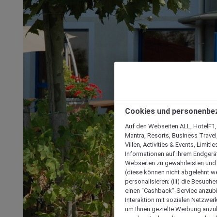
Cookies und personenbe
Auf den Webseiten ALL, HotelF1, I
Mantra, Resorts, Business Travel
Villen, Activities & Events, Limit
Informationen auf Ihrem Endgerät
Webseiten zu gewährleisten und I
(diese können nicht abgelehnt we
personalisieren; (iii) die Besuch
einen "Cashback“-Service anzubie
Interaktion mit sozialen Netzwerke
um Ihnen gezielte Werbung anzub