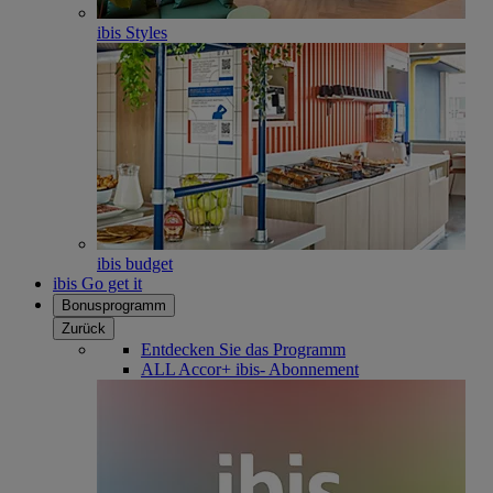
ibis Styles
ibis budget
ibis Go get it
Bonusprogramm
Zurück
Entdecken Sie das Programm
ALL Accor+ ibis- Abonnement