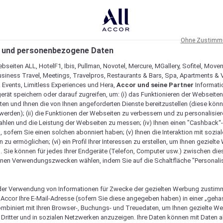
Ohne Zustimmu
 und personenbezogene Daten
bseiten ALL, HotelF1, Ibis, Pullman, Novotel, Mercure, MGallery, Sofitel, Move
usiness Travel, Meetings, Travelpros, Restaurants & Bars, Spa, Apartments & Vi
& Events, Limitless Experiences und Hera,
Accor und seine Partner
Informati
erät speichern oder darauf zugreifen, um: (i) das Funktionieren der Webseiten
ten und Ihnen die von Ihnen angeforderten Dienste bereitzustellen (diese könn
erden); (ii) die Funktionen der Webseiten zu verbessern und zu personalisieren
hlen und die Leistung der Webseiten zu messen; (iv) Ihnen einen "Cashback“
 sofern Sie einen solchen abonniert haben; (v) Ihnen die Interaktion mit sozia
zu ermöglichen; (vi) ein Profil Ihrer Interessen zu erstellen, um Ihnen gezielt
. Sie können für jedes Ihrer Endgeräte (Telefon, Computer usw.) zwischen die
nen Verwendungszwecken wählen, indem Sie auf die Schaltfläche "Personalis
er Verwendung von Informationen für Zwecke der gezielten Werbung zustim
t Accor Ihre E-Mail-Adresse (sofern Sie diese angegeben haben) in einer „geha
ombiniert mit Ihren Browser-, Buchungs- und Treuedaten, um Ihnen gezielte W
Dritter und in sozialen Netzwerken anzuzeigen. Ihre Daten können mit Daten 