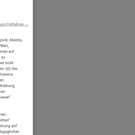
ng fortfahren →
npick, Mantra,
llen,
onen auf
 zu
en nicht
; (iii) die
-Service
len
e Werbung
sen
ieren“
men,
shten“
erbung auf
abgeglichen