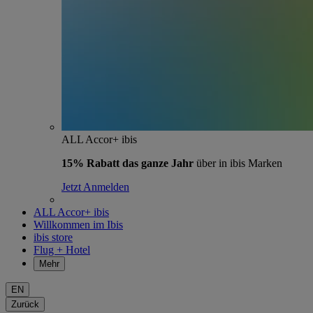
ALL Accor+ ibis
15% Rabatt das ganze Jahr
über in ibis Marken
Jetzt Anmelden
ALL Accor+ ibis
Willkommen im Ibis
ibis store
Flug + Hotel
Mehr
EN
Zurück