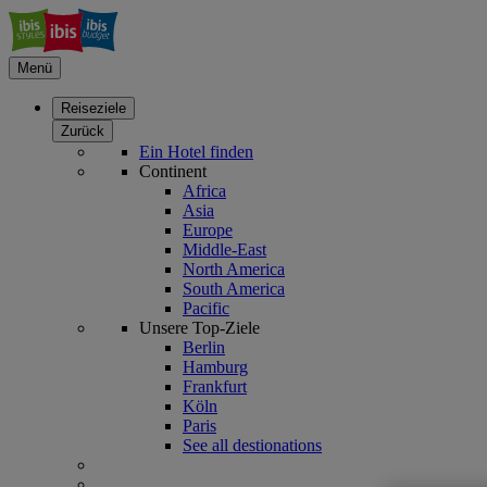
Menü
Reiseziele
Zurück
Ein Hotel finden
Continent
Africa
Asia
Europe
Middle-East
North America
South America
Pacific
Unsere Top-Ziele
Berlin
Hamburg
Frankfurt
Köln
Paris
See all destionations