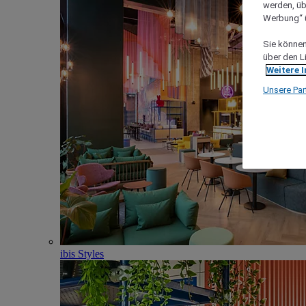
werden, üb
Werbung“ ü
Sie können 
über den L
Weitere 
Unsere Par
ibis Styles