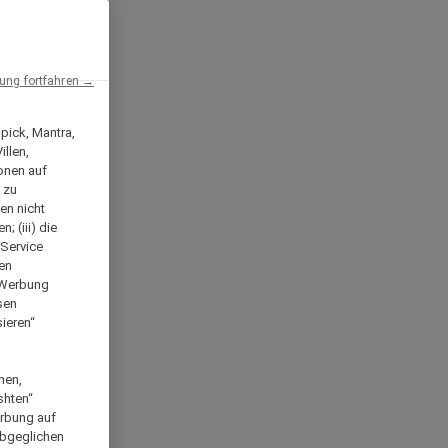
ng fortfahren →
npick, Mantra,
llen,
onen auf
 zu
en nicht
; (iii) die
-Service
len
e Werbung
sen
ieren“
men,
shten“
erbung auf
abgeglichen