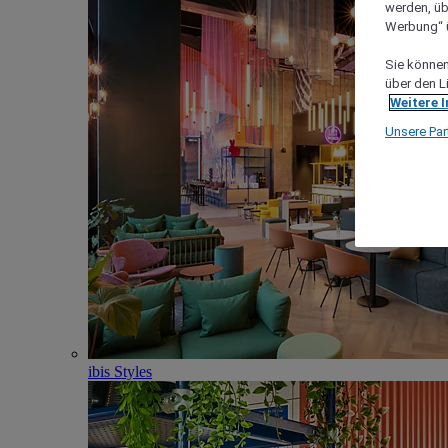
werden, üb
Werbung“ ü
Sie können 
über den L
Weitere 
Unsere Par
ibis Styles