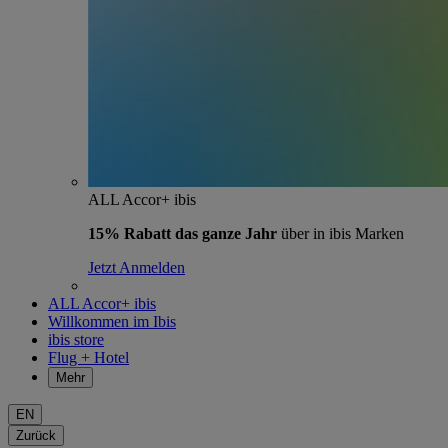
ALL Accor+ ibis
15% Rabatt das ganze Jahr
über in ibis Marken
Jetzt Anmelden
ALL Accor+ ibis
Willkommen im Ibis
ibis store
Flug + Hotel
Mehr
EN
Zurück