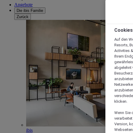
Angebote
Die ibis Familie
Zurück
Cookies
Auf den We
Resorts, B
Activities 
Ihrem Endg
gewährleis
abgelehnt w
Besucherza
anzubieten,
Netzwerken 
anzubieten
verschiede
klicken.
Wenn Sie d
verarbeite
Version, k
Webseiten 
ibis