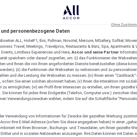
Ohne Zustimmu
 und personenbezogene Daten
bseiten ALL, HotelF1, Ibis, Pullman, Novotel, Mercure, MGallery, Sofitel, Move
usiness Travel, Meetings, Travelpros, Restaurants & Bars, Spa, Apartments & Vi
& Events, Limitless Experiences und Hera,
Accor und seine Partner
Informati
erät speichern oder darauf zugreifen, um: (i) das Funktionieren der Webseiten
ten und Ihnen die von Ihnen angeforderten Dienste bereitzustellen (diese könn
erden); (ii) die Funktionen der Webseiten zu verbessern und zu personalisieren
hlen und die Leistung der Webseiten zu messen; (iv) Ihnen einen "Cashback“
 sofern Sie einen solchen abonniert haben; (v) Ihnen die Interaktion mit sozia
zu ermöglichen; (vi) ein Profil Ihrer Interessen zu erstellen, um Ihnen gezielt
. Sie können für jedes Ihrer Endgeräte (Telefon, Computer usw.) zwischen die
nen Verwendungszwecken wählen, indem Sie auf die Schaltfläche "Personalis
er Verwendung von Informationen für Zwecke der gezielten Werbung zustim
t Accor Ihre E-Mail-Adresse (sofern Sie diese angegeben haben) in einer „geha
ombiniert mit Ihren Browser-, Buchungs- und Treuedaten, um Ihnen gezielte W
Dritter und in sozialen Netzwerken anzuzeigen. Ihre Daten können mit Daten 