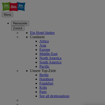
Menü
Reiseziele
Zurück
Ein Hotel finden
Continent
Africa
Asia
Europe
Middle-East
North America
South America
Pacific
Unsere Top-Ziele
Berlin
Hamburg
Frankfurt
Köln
Paris
See all destionations