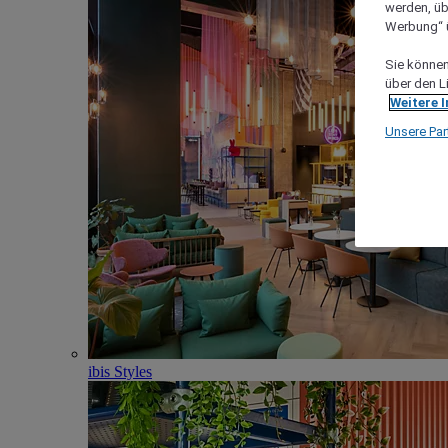
werden, üb
Werbung“ ü
Sie können 
über den L
Weitere 
Unsere Par
ibis Styles