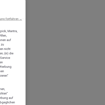
ng fortfahren →
npick, Mantra,
llen,
onen auf
 zu
en nicht
; (iii) die
-Service
len
e Werbung
sen
ieren“
men,
shten“
erbung auf
abgeglichen