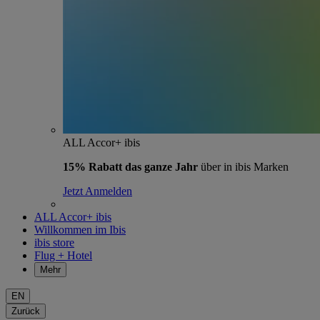
ALL Accor+ ibis
15% Rabatt das ganze Jahr
über in ibis Marken
Jetzt Anmelden
ALL Accor+ ibis
Willkommen im Ibis
ibis store
Flug + Hotel
Mehr
EN
Zurück