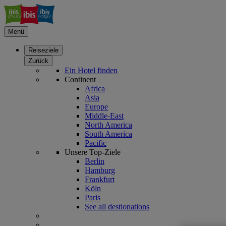
Menü
Reiseziele
Zurück
Ein Hotel finden
Continent
Africa
Asia
Europe
Middle-East
North America
South America
Pacific
Unsere Top-Ziele
Berlin
Hamburg
Frankfurt
Köln
Paris
See all destionations