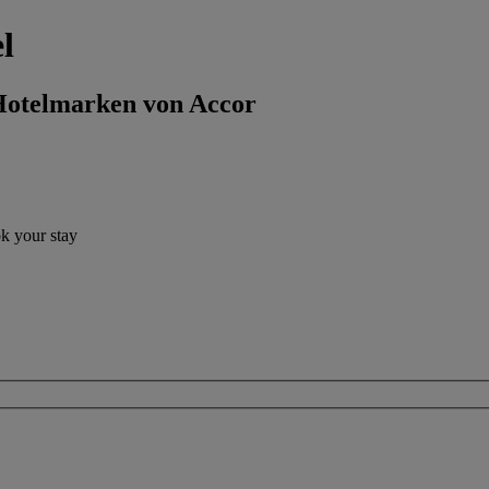
l
 Hotelmarken von Accor
ok your stay