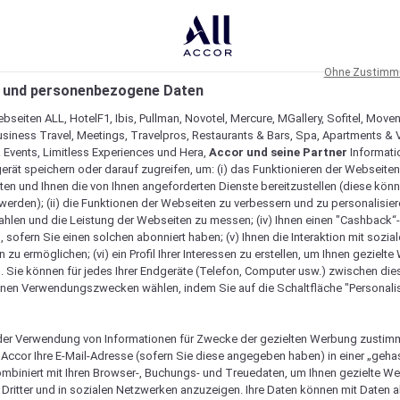
Ohne Zustimmu
 und personenbezogene Daten
bseiten ALL, HotelF1, Ibis, Pullman, Novotel, Mercure, MGallery, Sofitel, Move
usiness Travel, Meetings, Travelpros, Restaurants & Bars, Spa, Apartments & Vi
& Events, Limitless Experiences und Hera,
Accor und seine Partner
Informati
erät speichern oder darauf zugreifen, um: (i) das Funktionieren der Webseiten
ten und Ihnen die von Ihnen angeforderten Dienste bereitzustellen (diese könn
erden); (ii) die Funktionen der Webseiten zu verbessern und zu personalisieren
hlen und die Leistung der Webseiten zu messen; (iv) Ihnen einen "Cashback“
 sofern Sie einen solchen abonniert haben; (v) Ihnen die Interaktion mit sozia
zu ermöglichen; (vi) ein Profil Ihrer Interessen zu erstellen, um Ihnen gezielt
. Sie können für jedes Ihrer Endgeräte (Telefon, Computer usw.) zwischen die
nen Verwendungszwecken wählen, indem Sie auf die Schaltfläche "Personalis
er Verwendung von Informationen für Zwecke der gezielten Werbung zustim
t Accor Ihre E-Mail-Adresse (sofern Sie diese angegeben haben) in einer „geha
ombiniert mit Ihren Browser-, Buchungs- und Treuedaten, um Ihnen gezielte W
Dritter und in sozialen Netzwerken anzuzeigen. Ihre Daten können mit Daten 