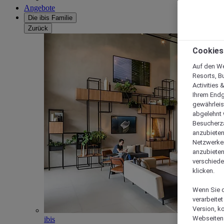
Angebote
Die ibis Familie
Zurück
Cookies
Auf den We
Resorts, B
Activities 
Ihrem Endg
gewährleis
abgelehnt w
Besucherza
anzubieten,
Netzwerken 
anzubieten
verschiede
klicken.
Wenn Sie d
verarbeite
Version, k
Webseiten 
ibis