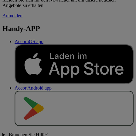
Angebote zu erhalten
Anmelden
Handy-APP
Accor iOS app
Accor Android app
J
E
T
Z
T
B
E
I
Brauchen Sie Hilfe?