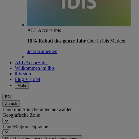
ALL Accor+ ibis
15% Rabatt das ganze Jahr
über in ibis Marken
Jetzt Anmelden
ALL Accor+ ibis
Willkommen im Ibis
ibis store
Flug + Hotel
Mehr
EN
Zurück
Land und Sprache unten auswählen
Geografische Zone
Land/Region - Sprache
Mein Land und meine Sprache bestätigen