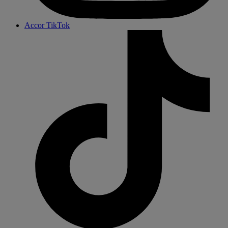
Accor TikTok