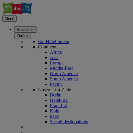
Menü
Reiseziele
Zurück
Ein Hotel finden
Continent
Africa
Asia
Europe
Middle-East
North America
South America
Pacific
Unsere Top-Ziele
Berlin
Hamburg
Frankfurt
Köln
Paris
See all destionations