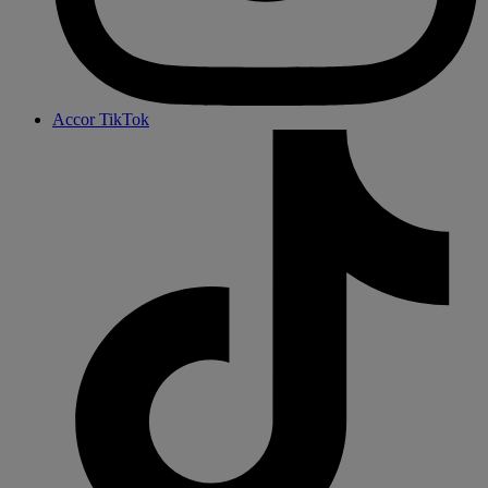
Accor TikTok