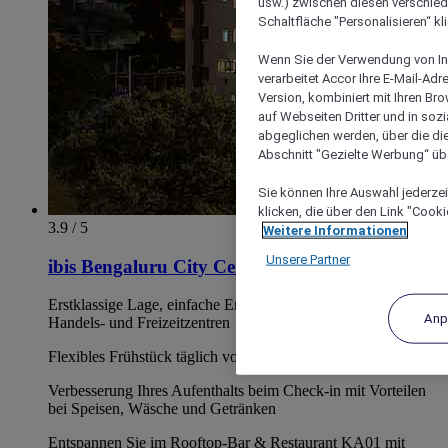
usw.) zwischen diesen verschie
Schaltfläche "Personalisieren“ kl
Wenn Sie der Verwendung von In
verarbeitet Accor Ihre E-Mail-Ad
Version, kombiniert mit Ihren B
auf Webseiten Dritter und in soz
abgeglichen werden, über die die
Abschnitt "Gezielte Werbung“ übe
Sie können Ihre Auswahl jederzei
klicken, die über den Link "Cooki
3.9 / 5
Weitere Informationen
Unsere Partner
ibis Bengaluru City Centre
Erstklassige Lage, einfache Erreichbarkeit von Geschäfts-,
Anp
Handels- und Freizeitzentren
Flexibles Frühstück täglich von 4:00 Uhr bis 12:00 Uhr
Verbesserung Ihres Aufenthalts beim Check-in mit Vorteilen
bei Speisen, Wäsche und Getränken
Entspannen Sie im Rooftop-Bar & Restaurant KA01 mit