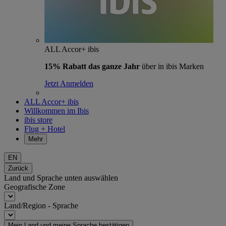
ALL Accor+ ibis
15% Rabatt das ganze Jahr
über in ibis Marken
Jetzt Anmelden
ALL Accor+ ibis
Willkommen im Ibis
ibis store
Flug + Hotel
Mehr
EN
Zurück
Land und Sprache unten auswählen
Geografische Zone
Land/Region - Sprache
Mein Land und meine Sprache bestätigen