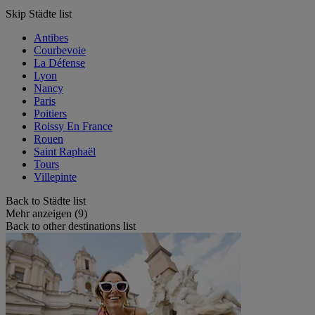
Skip Städte list
Antibes
Courbevoie
La Défense
Lyon
Nancy
Paris
Poitiers
Roissy En France
Rouen
Saint Raphaël
Tours
Villepinte
Back to Städte list
Mehr anzeigen (9)
Back to other destinations list