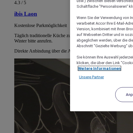
usw.) zwischen diesen verschie
4.3 / 5
Schaltfläche "Personalisieren“ kl
ibis Laon
Wenn Sie der Verwendung von In
verarbeitet Accor Ihre E-Mail-Ad
Kostenlose Parkmöglichkeit
Version, kombiniert mit Ihren B
auf Webseiten Dritter und in soz
Täglich traditionelle Küche zum Mittag- und Abendessen. Im
abgeglichen werden, über die die
Winter bitte anrufen.
Abschnitt "Gezielte Werbung“ übe
Direkte Anbindung über die Autobahn A26
Sie können Ihre Auswahl jederzei
klicken, die über den Link "Cooki
Weitere Informationen
Unsere Partner
Anp