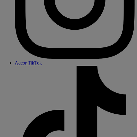
Accor TikTok