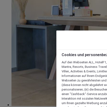
Cookies und personenbe
Auf den Webseiten ALL, HotelF1, I
Mantra, Resorts, Business Travel
Villen, Activities & Events, Limit
Informationen auf Ihrem Endgerät
Webseiten zu gewährleisten und I
(diese können nicht abgelehnt we
personalisieren; (iii) die Besuch
einen "Cashback“-Service anzubie
Interaktion mit sozialen Netzwerke
um Ihnen gezielte Werbung anzub