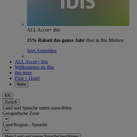
ALL Accor+ ibis
15% Rabatt das ganze Jahr
über in ibis Marken
Jetzt Anmelden
ALL Accor+ ibis
Willkommen im Ibis
ibis store
Flug + Hotel
Mehr
EN
Zurück
Land und Sprache unten auswählen
Geografische Zone
Land/Region - Sprache
Mein Land und meine Sprache bestätigen