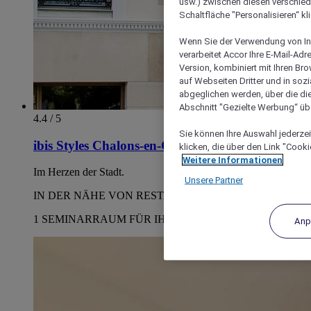
usw.) zwischen diesen verschie
Schaltfläche "Personalisieren“ kl
Wenn Sie der Verwendung von In
verarbeitet Accor Ihre E-Mail-Ad
Version, kombiniert mit Ihren B
auf Webseiten Dritter und in soz
abgeglichen werden, über die die
Abschnitt "Gezielte Werbung“ übe
4.4 / 5
Sie können Ihre Auswahl jederzei
ibis Styles Chalons-en-Champagne Centre
klicken, die über den Link "Cooki
Weitere Informationen
Im Herzen der Stadt.
Unsere Partner
IN DER NÄHE VON RESTAURANTS
1 SEMINARRAUM FÜR IHRE ZUSAMMENKÜNFTE
Anp