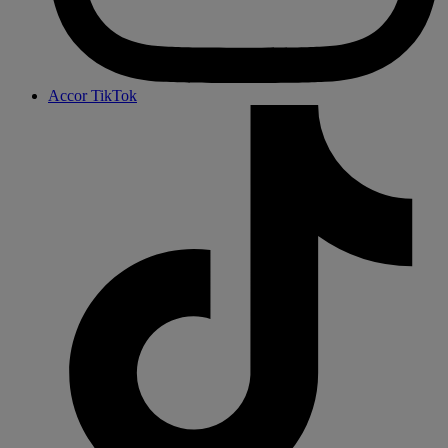
Accor TikTok