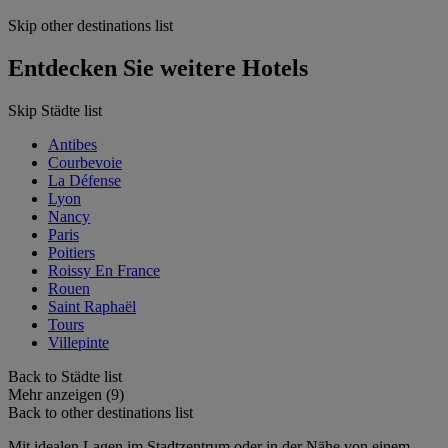
Skip other destinations list
Entdecken Sie weitere Hotels
Skip Städte list
Antibes
Courbevoie
La Défense
Lyon
Nancy
Paris
Poitiers
Roissy En France
Rouen
Saint Raphaël
Tours
Villepinte
Back to Städte list
Mehr anzeigen (9)
Back to other destinations list
Mit idealen Lagen im Stadtzentrum oder in der Nähe von einem