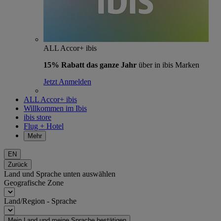
ALL Accor+ ibis
15% Rabatt das ganze Jahr
über in ibis Marken
Jetzt Anmelden
ALL Accor+ ibis
Willkommen im Ibis
ibis store
Flug + Hotel
Mehr
EN
Zurück
Land und Sprache unten auswählen
Geografische Zone
Land/Region - Sprache
Mein Land und meine Sprache bestätigen