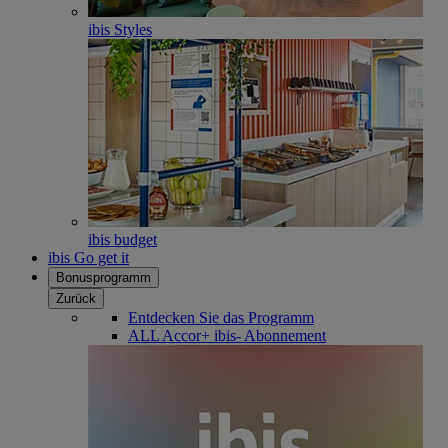
ibis Styles
ibis budget
ibis Go get it
Bonusprogramm
Zurück
Entdecken Sie das Programm
ALL Accor+ ibis- Abonnement