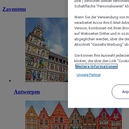
usw.) zwischen diesen verschie
Schaltfläche "Personalisieren“ kl
Zaventem
Wenn Sie der Verwendung von In
verarbeitet Accor Ihre E-Mail-Ad
Version, kombiniert mit Ihren B
auf Webseiten Dritter und in soz
abgeglichen werden, über die die
Abschnitt "Gezielte Werbung“ übe
Sie können Ihre Auswahl jederzei
klicken, die über den Link "Cooki
Weitere Informationen
Unsere Partner
Antwerpen
Anp