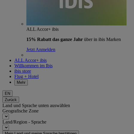
ALL Accor+ ibis
15% Rabatt das ganze Jahr
über in ibis Marken
Jetzt Anmelden
ALL Accor+ ibis
Willkommen im Ibis
ibis store
Flug + Hotel
Mehr
EN
Zurück
Land und Sprache unten auswählen
Geografische Zone
Land/Region - Sprache
Mein Land und meine Sprache bestätigen