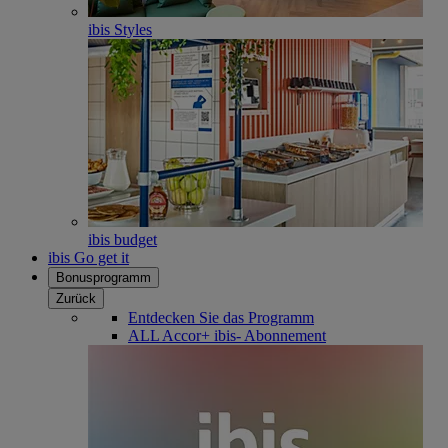
ibis Styles
ibis budget
ibis Go get it
Bonusprogramm
Zurück
Entdecken Sie das Programm
ALL Accor+ ibis- Abonnement