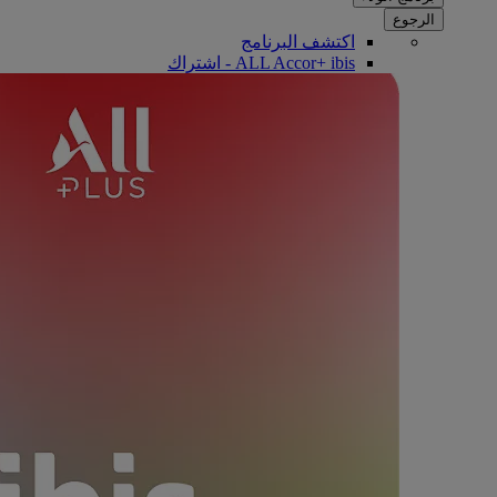
الرجوع
اكتشف البرنامج
ALL Accor+ ibis - اشتراك