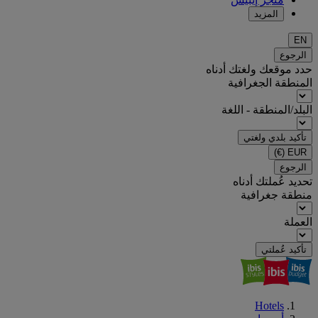
المزيد
EN
الرجوع
حدد موقعك ولغتك أدناه
المنطقة الجغرافية
البلد/المنطقة - اللغة
تأكيد بلدي ولغتي
(€)
EUR
الرجوع
تحديد عُملتك أدناه
منطقة جغرافية
العملة
تأكيد عُملتي
Hotels