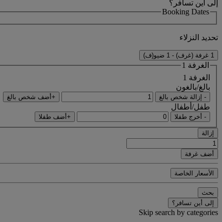
إلى أين تسافر؟
Booking Dates
تحديد النزلاء
1 غرفة (غرف) - 1 ضيو(ف)
الغرفة 1
الغرفة 1
بالغ/بالغون
- إزالة شخص بالغ
+أضف شخص بالغ
طفل/أطفال
- أخرج طفلا
+أضف طفلا
إزالة
أضف غرفة
الأسعار الخاصة
بحث
إلى أين تسافر؟
Skip search by categories