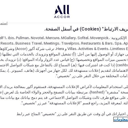
استمر
اط" (Cookies) في أسفل الصفحة.
على مواقعنا الإلكترونية: F1، ibis، Pullman، Novotel، Mercure، MGallery، Sofitel، Movenpick
 Resorts، Business Travel، Meetings، Travelpros، Restaurants & Bars، Spa، A
Villas، Activities & Events، Limitless Experiences
جهازك أو الوصول إليها من أجل: (أ) تشغيل المواقع وتزويدك بالخدمات التي تطلبها (ل
تحسين ميزات المواقع وتخصيصها؛ (ج) قياس عدد الزوار وأداء المواقع؛ (د) تزويدك بخ
النقود" (cashback) إذا كنت قد اشتركت فيها؛ (هـ) السماح لك بالتفاعل مع شبكات التواصل الاج
هتماماتك لتقديم إعلانات مستهدفة لك. لكل جهاز من أجهزتك (هاتف، كمبيوتر...)، يمكنك
امات المختلفة من خلال النقر على زر "تخصيص".
ى استخدام المعلومات لأغراض الإعلانات المستهدفة، فستقوم أكور بمعالجة بريدك الإل
قدمته) في نسخة "مشفرة" (hashed)، مرتبطة ببيانات التصفح والحجز والولاء الخاصة بك لعرض 
على مواقع طرف ثالث وشبكات التواصل الاجتماعي. قد يتم دمج بياناتك مع بيانات متا
لثة. لمعرفة المزيد، راجع قسم "الإعلانات المستهدفة" عبر زر "تخصيص".
 اختياراتك في أي وقت عن طريق النقر على زر "تخصيص" المتاح عبر رابط
لمعلومات