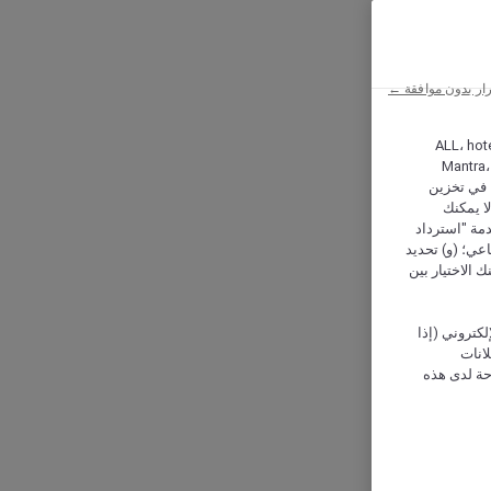
ار بدون موافقة ←
ALL، hotel،
Mantra،
 و Hera، ترغب شركة أكور (Accor) وشركاؤها في تخزين
ا يمكنك
دمة "استرداد
تماعي؛ (و) تحديد
 الاختيار بين
كتروني (إذا
إعلانات
حة لدى هذه