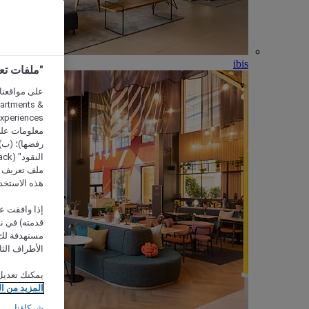
ibis
"ملفات تعريف الارتب
partments &
معلومات على 
رفضها)؛ (ب) 
ملف تعريف لا
هذه الاستخد
إذا وافقت عل
مستهدفة لك 
الأطراف الثا
يمكنك تعديل
المزيد من ا
شركاؤنا