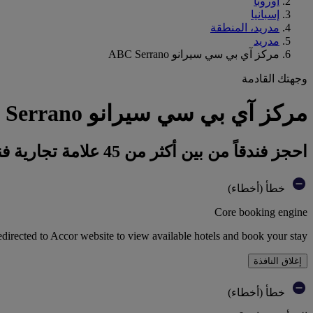
أوروبا
إسبانيا
مدريد، المنطقة
مدريد
مركز آي بي سي سيرانو ABC Serrano
وجهتك القادمة
مركز آي بي سي سيرانو ABC Serrano : احجز فندقك
احجز فندقاً من بين أكثر من 45 علامة تجارية فندقية تابعة لمجموعة أكور
خطأ (أخطاء)
Core booking engine
edirected to Accor website to view available hotels and book your stay
إغلاق النافذة
خطأ (أخطاء)