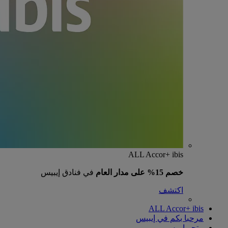
ALL Accor+ ibis
خصم 15% على مدار العام
في فنادق إيبيس
اكتشف
ALL Accor+ ibis
مرحبا بكم في إيبيس
متجر إيبيس