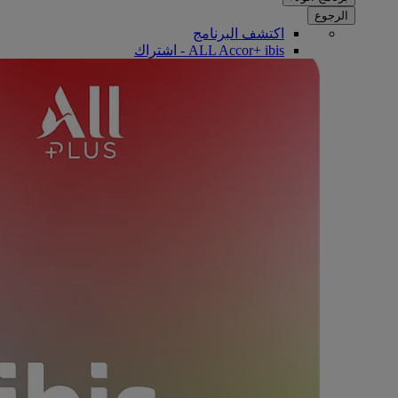
الرجوع
اكتشف البرنامج
ALL Accor+ ibis - اشتراك