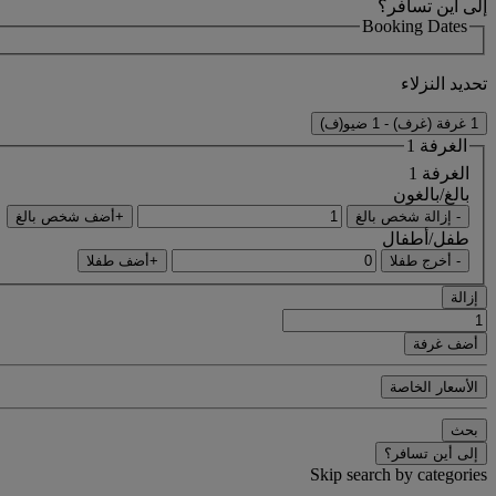
إلى أين تسافر؟
Booking Dates
تحديد النزلاء
1 غرفة (غرف) - 1 ضيو(ف)
الغرفة 1
الغرفة 1
بالغ/بالغون
- إزالة شخص بالغ
+أضف شخص بالغ
طفل/أطفال
- أخرج طفلا
+أضف طفلا
إزالة
أضف غرفة
الأسعار الخاصة
بحث
إلى أين تسافر؟
Skip search by categories