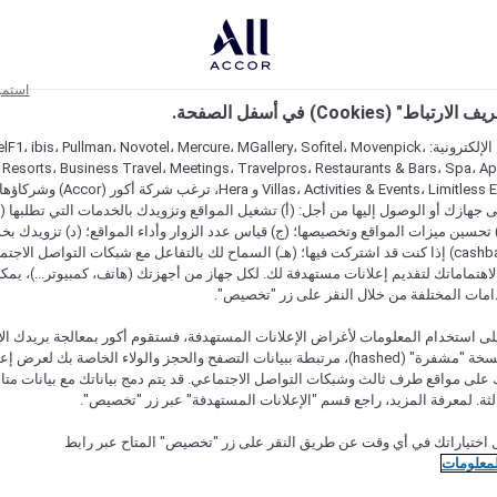
استمر
اط" (Cookies) في أسفل الصفحة.
على مواقعنا الإلكترونية: F1، ibis، Pullman، Novotel، Mercure، MGallery، Sofitel، Movenpick
 Resorts، Business Travel، Meetings، Travelpros، Restaurants & Bars، Spa، A
Villas، Activities & Events، Limitless Experiences
جهازك أو الوصول إليها من أجل: (أ) تشغيل المواقع وتزويدك بالخدمات التي تطلبها (ل
تحسين ميزات المواقع وتخصيصها؛ (ج) قياس عدد الزوار وأداء المواقع؛ (د) تزويدك بخ
النقود" (cashback) إذا كنت قد اشتركت فيها؛ (هـ) السماح لك بالتفاعل مع شبكات التواصل الاج
هتماماتك لتقديم إعلانات مستهدفة لك. لكل جهاز من أجهزتك (هاتف، كمبيوتر...)، يمكنك
امات المختلفة من خلال النقر على زر "تخصيص".
ى استخدام المعلومات لأغراض الإعلانات المستهدفة، فستقوم أكور بمعالجة بريدك الإل
قدمته) في نسخة "مشفرة" (hashed)، مرتبطة ببيانات التصفح والحجز والولاء الخاصة بك لعرض 
على مواقع طرف ثالث وشبكات التواصل الاجتماعي. قد يتم دمج بياناتك مع بيانات متا
لثة. لمعرفة المزيد، راجع قسم "الإعلانات المستهدفة" عبر زر "تخصيص".
 اختياراتك في أي وقت عن طريق النقر على زر "تخصيص" المتاح عبر رابط
لمعلومات