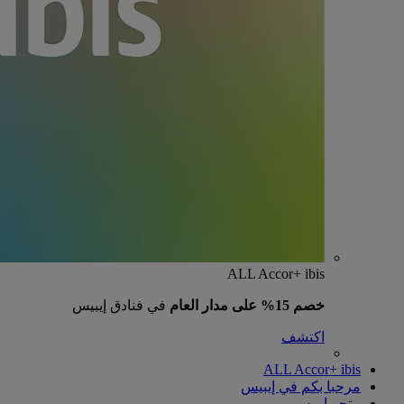
ALL Accor+ ibis
خصم 15% على مدار العام
في فنادق إيبيس
اكتشف
ALL Accor+ ibis
مرحبا بكم في إيبيس
متجر إيبيس