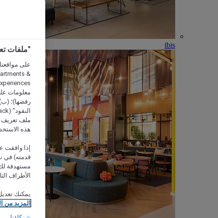
ibis
"ملفات تعريف الارتب
partments &
معلومات على 
رفضها)؛ (ب) 
ملف تعريف لا
هذه الاستخد
إذا وافقت عل
مستهدفة لك 
الأطراف الثا
يمكنك تعديل
المزيد من ا
شركاؤنا