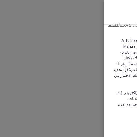
ار بدون موافقة ←
ALL، hotel،
Mantra،
 و Hera، ترغب شركة أكور (Accor) وشركاؤها في تخزين
ا يمكنك
دمة "استرداد
تماعي؛ (و) تحديد
 الاختيار بين
كتروني (إذا
إعلانات
حة لدى هذه