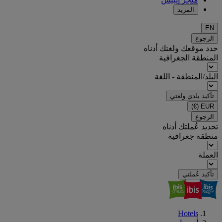
المزيد
EN
الرجوع
حدد موقعك ولغتك أدناه
المنطقة الجغرافية
البلد/المنطقة - اللغة
تأكيد بلدي ولغتي
(€)
EUR
الرجوع
تحديد عُملتك أدناه
منطقة جغرافية
العملة
تأكيد عُملتي
Hotels