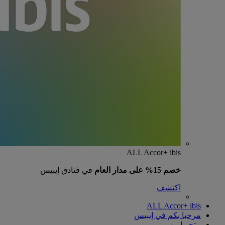
ALL Accor+ ibis
خصم 15% على مدار العام
في فنادق إيبيس
اكتشف
ALL Accor+ ibis
مرحبا بكم في إيبيس
متجر إيبيس