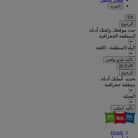
المزيد
EN
الرجوع
حدد موقعك ولغتك أدناه
المنطقة الجغرافية
البلد/المنطقة - اللغة
تأكيد بلدي ولغتي
(€)
EUR
الرجوع
تحديد عُملتك أدناه
منطقة جغرافية
العملة
تأكيد عُملتي
Hotels