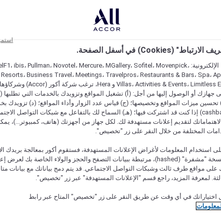
استمر
اط" (Cookies) في أسفل الصفحة.
على مواقعنا الإلكترونية: F1، ibis، Pullman، Novotel، Mercure، MGallery، Sofitel، Movenpick
 Resorts، Business Travel، Meetings، Travelpros، Restaurants & Bars، Spa، A
Villas، Activities & Events، Limitless Experiences
جهازك أو الوصول إليها من أجل: (أ) تشغيل المواقع وتزويدك بالخدمات التي تطلبها (ل
تحسين ميزات المواقع وتخصيصها؛ (ج) قياس عدد الزوار وأداء المواقع؛ (د) تزويدك بخ
النقود" (cashback) إذا كنت قد اشتركت فيها؛ (هـ) السماح لك بالتفاعل مع شبكات التواصل الاج
هتماماتك لتقديم إعلانات مستهدفة لك. لكل جهاز من أجهزتك (هاتف، كمبيوتر...)، يمكنك
امات المختلفة من خلال النقر على زر "تخصيص".
ى استخدام المعلومات لأغراض الإعلانات المستهدفة، فستقوم أكور بمعالجة بريدك الإل
قدمته) في نسخة "مشفرة" (hashed)، مرتبطة ببيانات التصفح والحجز والولاء الخاصة بك لعرض 
على مواقع طرف ثالث وشبكات التواصل الاجتماعي. قد يتم دمج بياناتك مع بيانات متا
لثة. لمعرفة المزيد، راجع قسم "الإعلانات المستهدفة" عبر زر "تخصيص".
 اختياراتك في أي وقت عن طريق النقر على زر "تخصيص" المتاح عبر رابط
لمعلومات