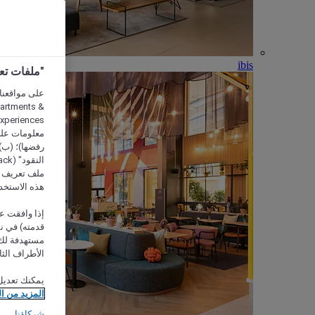
ibis
"ملفات تعريف الارتب
partments &
معلومات على 
رفضها)؛ (ب) 
ملف تعريف لا
هذه الاستخد
إذا وافقت عل
مستهدفة لك 
الأطراف الثا
يمكنك تعديل
المزيد من ا
شركاؤنا