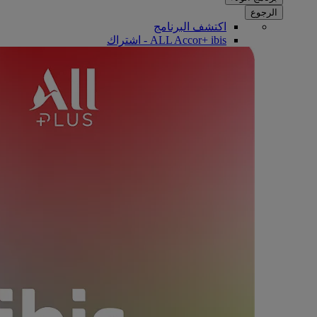
الرجوع
اكتشف البرنامج
ALL Accor+ ibis - اشتراك