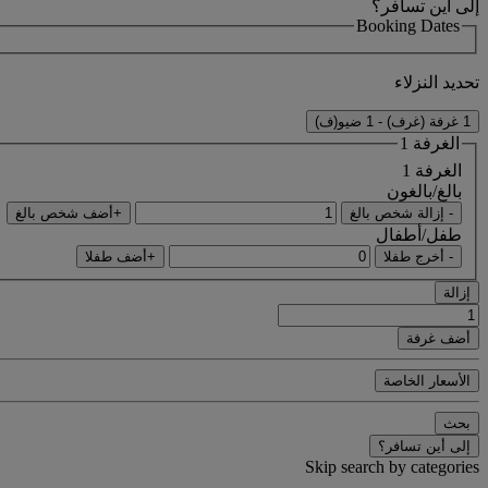
إلى أين تسافر؟
Booking Dates
تحديد النزلاء
1 غرفة (غرف) - 1 ضيو(ف)
الغرفة 1
الغرفة 1
بالغ/بالغون
- إزالة شخص بالغ
+أضف شخص بالغ
طفل/أطفال
- أخرج طفلا
+أضف طفلا
إزالة
أضف غرفة
الأسعار الخاصة
بحث
إلى أين تسافر؟
Skip search by categories