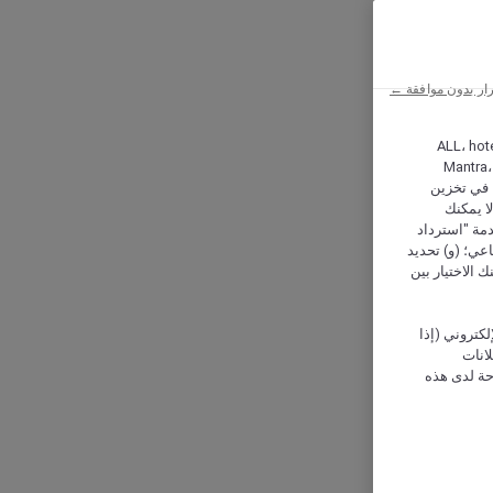
ار بدون موافقة ←
ALL، hotel،
Mantra،
 و Hera، ترغب شركة أكور (Accor) وشركاؤها في تخزين
ا يمكنك
دمة "استرداد
تماعي؛ (و) تحديد
 الاختيار بين
كتروني (إذا
إعلانات
حة لدى هذه