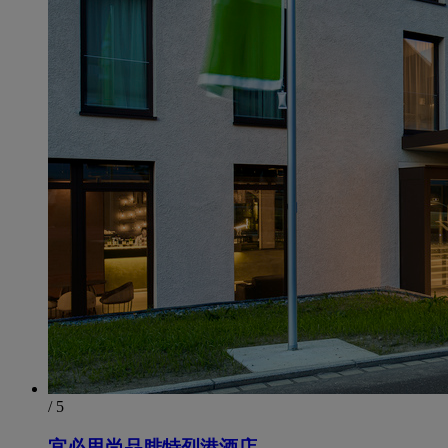
/ 5
宜必思尚品腓特烈港酒店