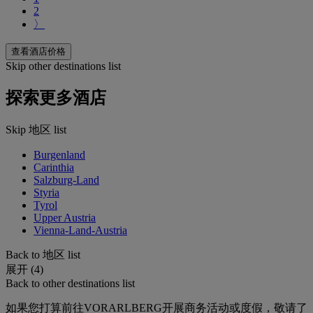
2
〉
查看酒店价格
Skip other destinations list
探索更多酒店
Skip 地区 list
Burgenland
Carinthia
Salzburg-Land
Styria
Tyrol
Upper Austria
Vienna-Land-Austria
Back to 地区 list
展开 (4)
Back to other destinations list
如果您打算前往VORARLBERG开展商务活动或度假，敬请了