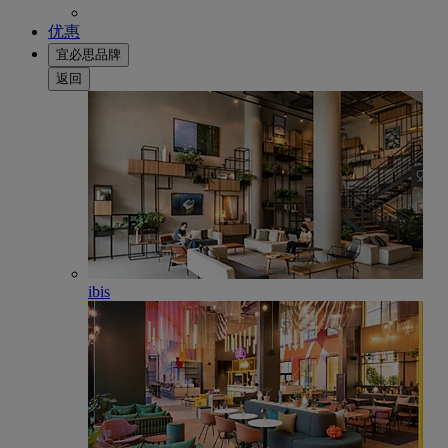
优惠
宜必思品牌
返回
ibis