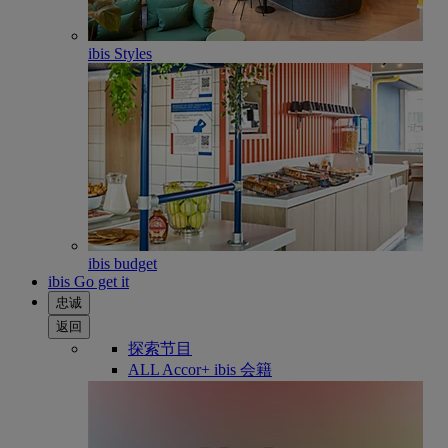
ibis Styles
ibis budget
ibis Go get it
忠诚
返回
探索节目
ALL Accor+ ibis 会籍