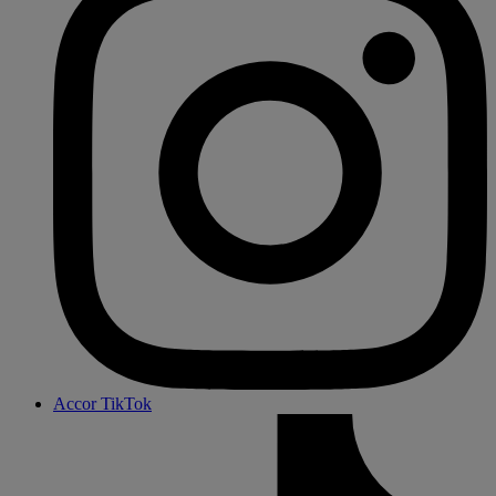
Accor TikTok