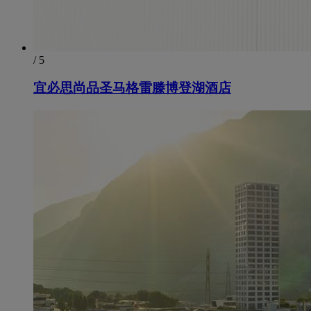
/ 5
宜必思尚品圣马格雷滕博登湖酒店