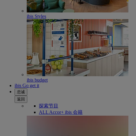
ibis Styles
ibis budget
ibis Go get it
忠诚
返回
探索节目
ALL Accor+ ibis 会籍