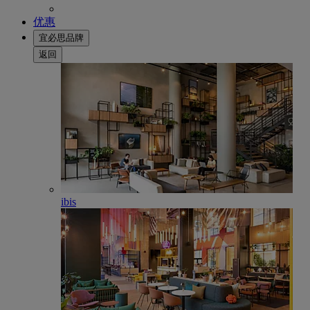
优惠
宜必思品牌
返回
ibis