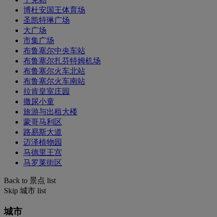
博杜安国王体育场
圣凯特琳广场
大广场
市集广场
布鲁塞尔中央车站
布鲁塞尔扎芬特姆机场
布鲁塞尔火车北站
布鲁塞尔火车南站
拉肯皇室庄园
撒尿小童
旅游与出租大楼
蒙哥马利区
路易斯大道
迈泽植物园
马德里王宫
马罗莱街区
Back to 景点 list
Skip 城市 list
城市