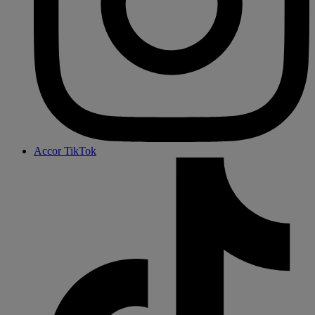
Accor TikTok