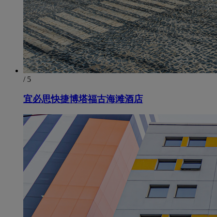
/ 5
宜必思快捷博塔福古海滩酒店