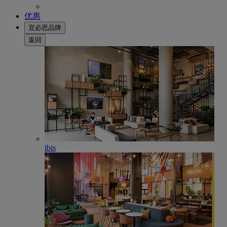
优惠
宜必思品牌
返回
ibis