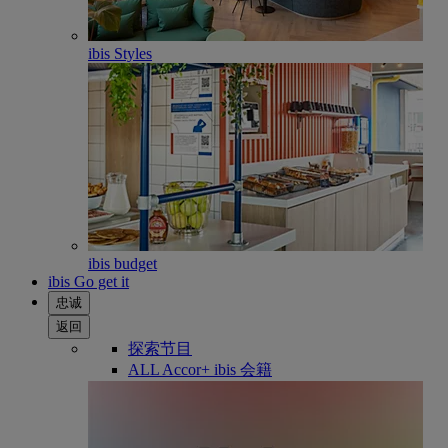
ibis Styles
ibis budget
ibis Go get it
忠诚
返回
探索节目
ALL Accor+ ibis 会籍