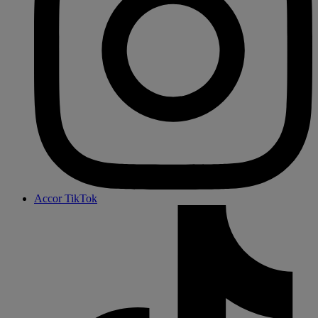
Accor TikTok