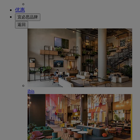
优惠
宜必思品牌
返回
ibis