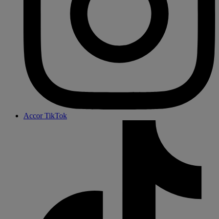
Accor TikTok