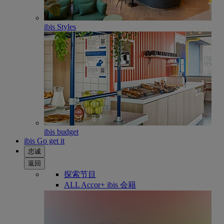
ibis Styles
ibis budget
ibis Go get it
忠诚
返回
探索节目
ALL Accor+ ibis 会籍