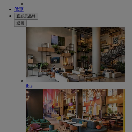
优惠
宜必思品牌
返回
ibis