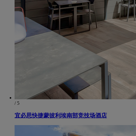
/ 5
宜必思快捷蒙彼利埃南部竞技场酒店