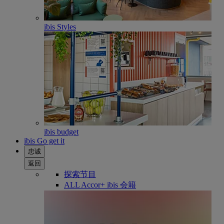
ibis Styles
ibis budget
ibis Go get it
忠诚
返回
探索节目
ALL Accor+ ibis 会籍