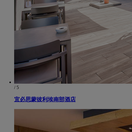
/ 5
宜必思蒙彼利埃南部酒店