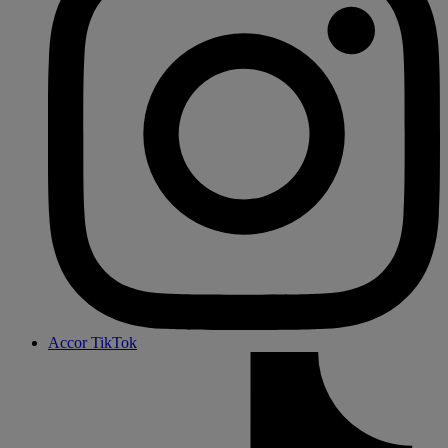
Accor TikTok