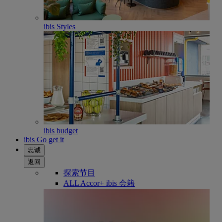
ibis Styles
ibis budget
ibis Go get it
忠诚
返回
探索节目
ALL Accor+ ibis 会籍