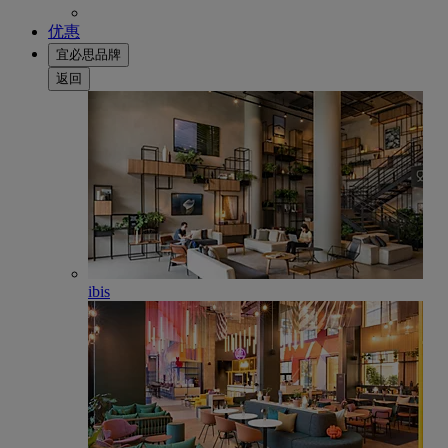
优惠
宜必思品牌
返回
ibis