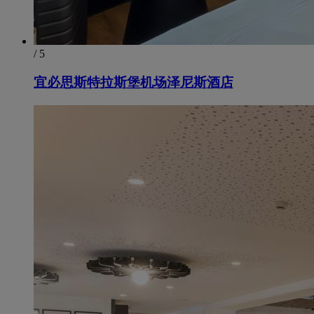
/ 5
宜必思斯特拉斯堡机场泽尼斯酒店