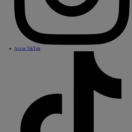
Accor TikTok