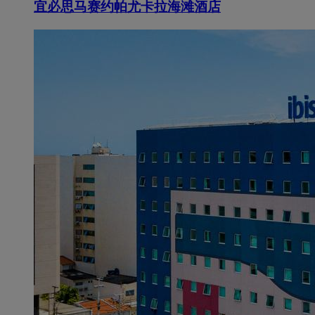
宜必思马赛约帕尤卡拉海滩酒店