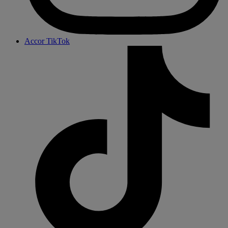
Accor TikTok