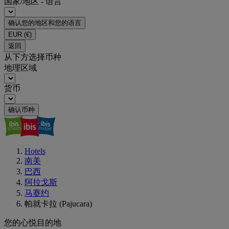
国家/地区 - 语言
确认您的地区和您的语言
EUR
(€)
返回
从下方选择币种
地理区域
货币
确认币种
Hotels
南美
巴西
阿拉戈斯
马赛约
帕就卡拉 (Pajucara)
您的心悦目的地