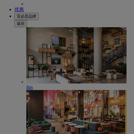
优惠
宜必思品牌
返回
ibis