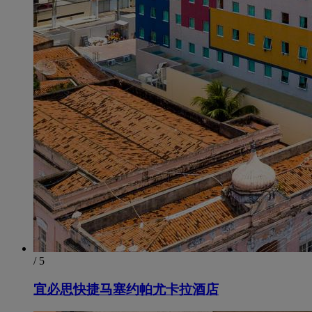
/ 5
宜必思快捷马塞约帕尤卡拉酒店