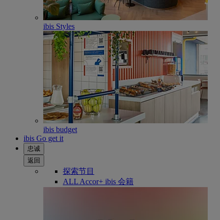
ibis Styles
ibis budget
ibis Go get it
忠诚
返回
探索节目
ALL Accor+ ibis 会籍