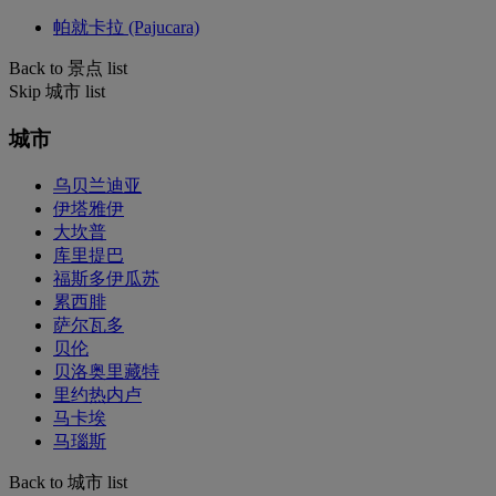
帕就卡拉 (Pajucara)
Back to 景点 list
Skip 城市 list
城市
乌贝兰迪亚
伊塔雅伊
大坎普
库里提巴
福斯多伊瓜苏
累西腓
萨尔瓦多
贝伦
贝洛奥里藏特
里约热内卢
马卡埃
马瑙斯
Back to 城市 list