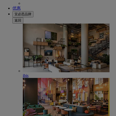
优惠
宜必思品牌
返回
ibis