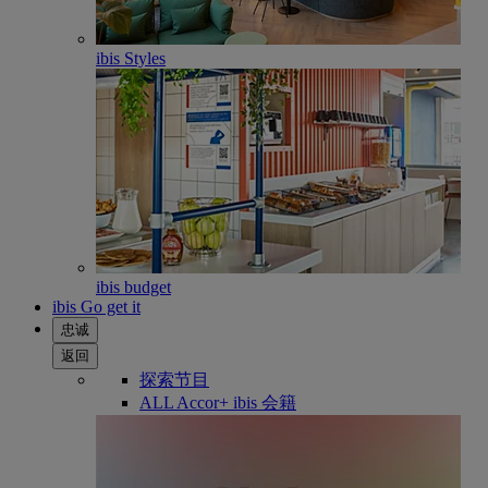
ibis Styles
ibis budget
ibis Go get it
忠诚
返回
探索节目
ALL Accor+ ibis 会籍