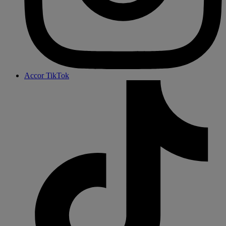
Accor TikTok