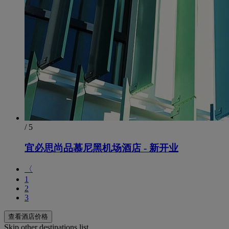
/ 5
宜必思尚品慕尼黑机场酒店 - 新开业
〈
1
2
3
查看酒店价格
Skip other destinations list