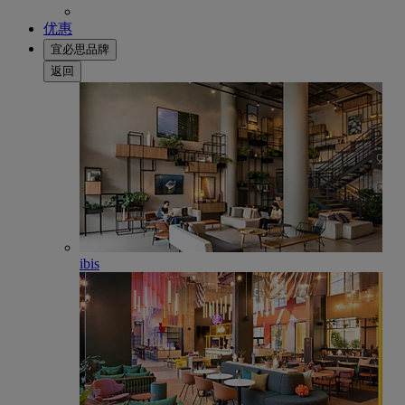
优惠
宜必思品牌
返回
ibis