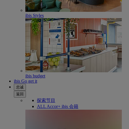
ibis Styles
ibis budget
ibis Go get it
忠诚
返回
探索节目
ALL Accor+ ibis 会籍