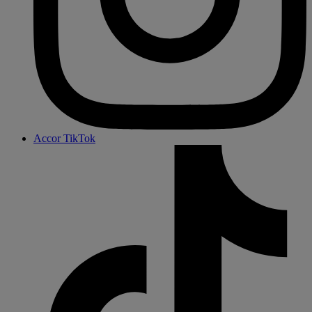
Accor TikTok