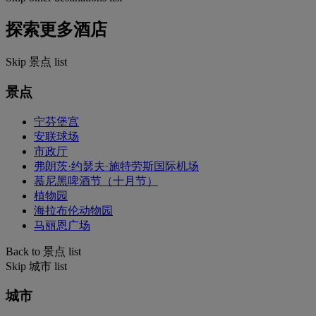
探索更多酒店
Skip 景点 list
景点
宁芬堡宫
安联球场
市政厅
弗朗茨·约瑟夫·施特劳斯国际机场
慕尼黑啤酒节（十月节）
植物园
海拉布伦动物园
马丽恩广场
Back to 景点 list
Skip 城市 list
城市