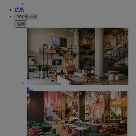
优惠
宜必思品牌
返回
ibis