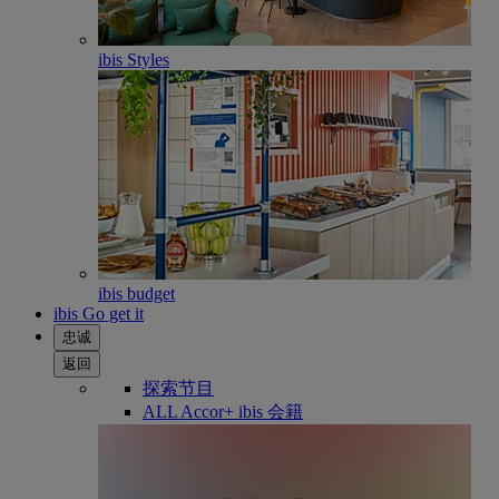
ibis Styles
ibis budget
ibis Go get it
忠诚
返回
探索节目
ALL Accor+ ibis 会籍