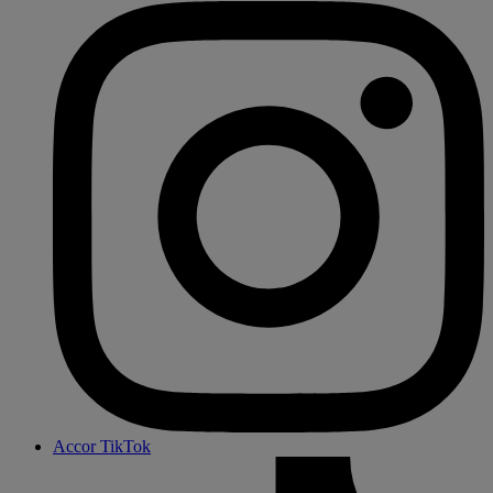
Accor TikTok