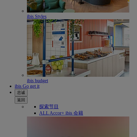
ibis Styles
ibis budget
ibis Go get it
忠诚
返回
探索节目
ALL Accor+ ibis 会籍