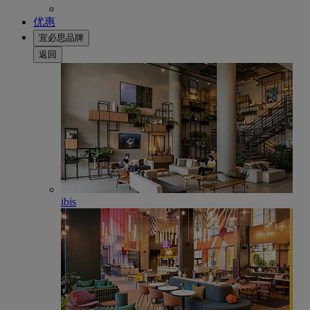
优惠
宜必思品牌
返回
ibis