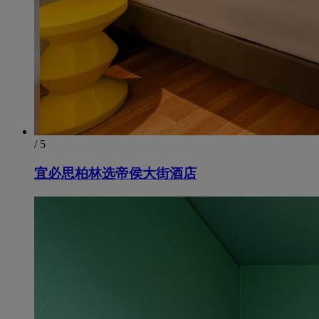
/ 5
宜必思柏林选帝侯大街酒店