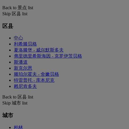
Back to 景点 list
Skip 区县 list
区县
中心
利希滕贝格
夏洛滕堡 - 威尔默斯多夫
弗里德里希斯海因 - 克罗伊茨贝格
斯潘道
新克尔恩
滕珀尔霍夫 - 舍嫩贝格
特雷普托 - 库本尼克
赖尼肯多夫
Back to 区县 list
Skip 城市 list
城市
柏林