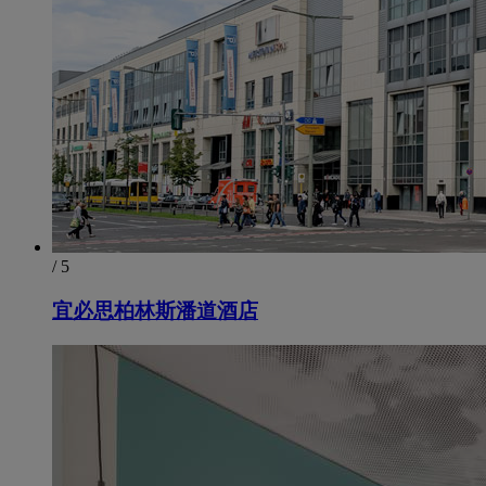
/ 5
宜必思柏林斯潘道酒店