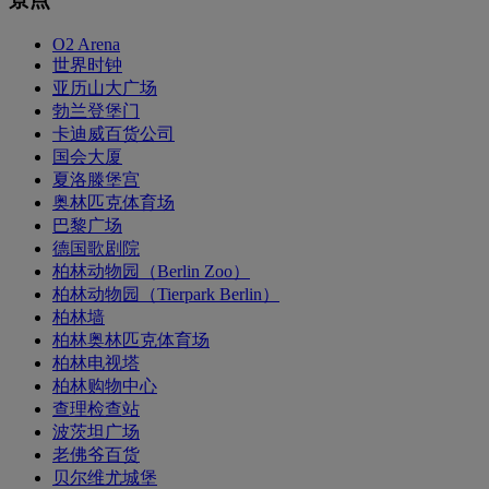
O2 Arena
世界时钟
亚历山大广场
勃兰登堡门
卡迪威百货公司
国会大厦
夏洛滕堡宫
奥林匹克体育场
巴黎广场
德国歌剧院
柏林动物园（Berlin Zoo）
柏林动物园（Tierpark Berlin）
柏林墙
柏林奥林匹克体育场
柏林电视塔
柏林购物中心
查理检查站
波茨坦广场
老佛爷百货
贝尔维尤城堡