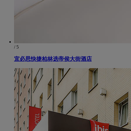
/ 5
宜必思快捷柏林选帝侯大街酒店